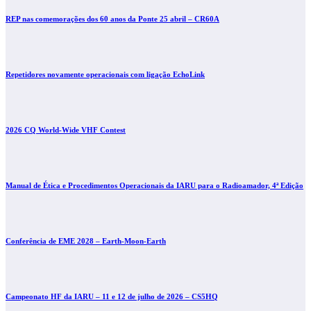
REP nas comemorações dos 60 anos da Ponte 25 abril – CR60A
Repetidores novamente operacionais com ligação EchoLink
2026 CQ World-Wide VHF Contest
Manual de Ética e Procedimentos Operacionais da IARU para o Radioamador, 4ª Edição
Conferência de EME 2028 – Earth-Moon-Earth
Campeonato HF da IARU – 11 e 12 de julho de 2026 – CS5HQ