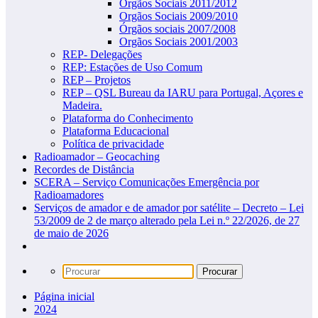
Orgãos Sociais 2011/2012
Orgãos Sociais 2009/2010
Órgãos sociais 2007/2008
Orgãos Sociais 2001/2003
REP- Delegações
REP: Estações de Uso Comum
REP – Projetos
REP – QSL Bureau da IARU para Portugal, Açores e
Madeira.
Plataforma do Conhecimento
Plataforma Educacional
Política de privacidade
Radioamador – Geocaching
Recordes de Distância
SCERA – Serviço Comunicações Emergência por
Radioamadores
Serviços de amador e de amador por satélite – Decreto – Lei
53/2009 de 2 de março alterado pela Lei n.º 22/2026, de 27
de maio de 2026
Página inicial
2024