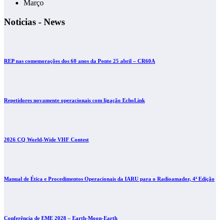
Março
Noticias - News
REP nas comemorações dos 60 anos da Ponte 25 abril – CR60A
Repetidores novamente operacionais com ligação EchoLink
2026 CQ World-Wide VHF Contest
Manual de Ética e Procedimentos Operacionais da IARU para o Radioamador, 4ª Edição
Conferência de EME 2028 – Earth-Moon-Earth