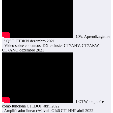
- CW: Aprendizagem e
1º QSO CT3KN dezembro 2021
- Vídeo sobre concursos, DX e cluster CT7AHV, CT7AKW,
CT7ANO dezembro 2021
- LOTW, o que é e
como funciona CT1DOF abril 2022
- Amplificador linear c/válvula GI46 CT1HHP abril 2022