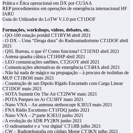
Prática e Ética operacional em DX por CU3AA
REP procedimentos em operações de emergência internacional HF
IARU
Guia do Utilizador do LoTW V.1.0 por CT1DOF
Formações, workshops, vídeos, debates, etc.
- QO-100 estação portátil CT1BYM abril 2021
- O DX – Uma “Droga dura” do Radioamadorismo CT1DOF abril
2021
- QSL Bureau, o que é? Como funciona? CT1END abril 2021
- Antena quadra cúbica CT1HHP abril 2021
- LEO comunicações satélites, CT2GOY abril 2021
- Comunicações alternativas de emergência CT4HA abril 2021
- Não há nada de mágico na propagação – à procura de isolinhas de
MUF CT1BOH maio 2021
- Construção de um Dipolo Rígido Encurtado com Carga Linear
CT1DOF maio 2021
- SOTA Summit On The Air CT2IWW maio 2021
- POTA Parques no Ar CU3HY maio 2021
- Nano VNA – An antenna stethoscope K3EUI maio 2021
- FNA Rádio Escutismo CT1FDQ junho 2021
- Nano VNA – 2ª parte K3EUI junho 2021
- A evolução do SDR PY2RN junho 2021
- O radioamador e a ‘voz digital’ CT1JIB julho 2021
- CW – Radiotelegrafia em código Morse CT3KN julho 2021