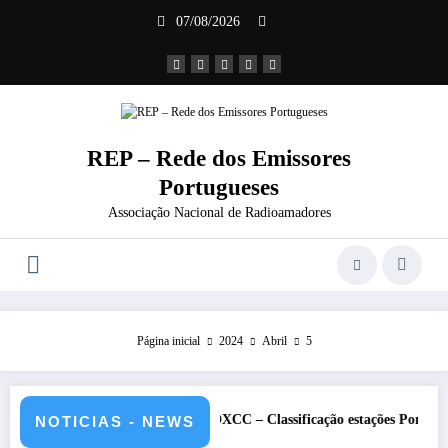
Saltar
07/08/2026
para
o
conteúdo
REP – Rede dos Emissores
Portugueses
Associação Nacional de Radioamadores
Página inicial
2024
Abril
5
de 2026 – CS5HQ
DXCC – Classificação estações Portuguesas-2026
NOTICIAS - NEWS