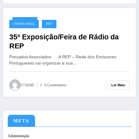
05/04/2024
FEIRAS RÁDIO
REP
35ª Exposição/Feira de Rádio da
REP
Prezados Associados A REP – Rede dos Emissores
Portugueses vai organizar a sua…
Ler Mais
CT1END
0 Comentários
META
Administração