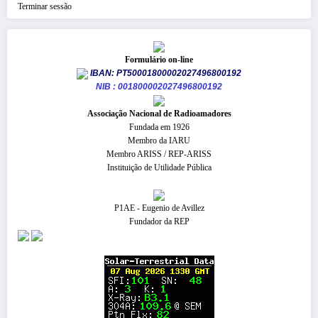
Terminar sessão
Formulário on-line
IBAN: PT50001800002027496800192
NIB : 001800002027496800192
​Associação Nacional de Radioamadores
Fundada em 1926
Membro da IARU
Membro ARISS / REP-ARISS
Instituição de Utilidade Pública
P1AE - Eugenio de Avillez
Fundador da REP