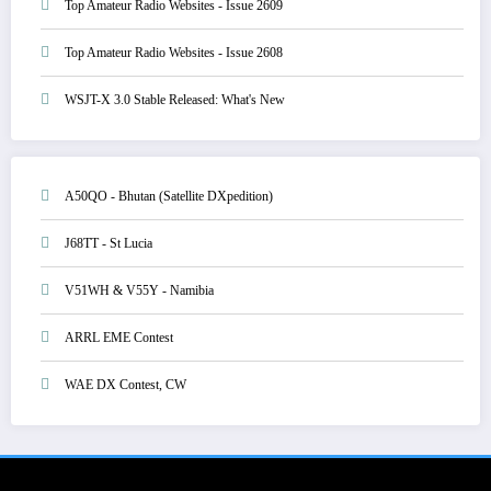
Top Amateur Radio Websites - Issue 2609
Top Amateur Radio Websites - Issue 2608
WSJT-X 3.0 Stable Released: What's New
A50QO - Bhutan (Satellite DXpedition)
J68TT - St Lucia
V51WH & V55Y - Namibia
ARRL EME Contest
WAE DX Contest, CW