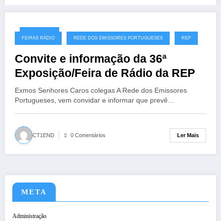
22/02/2025
FEIRAS RÁDIO
REDE DOS EMISSORES PORTUGUESES
REP
Convite e informação da 36ª
Exposição/Feira de Rádio da REP
Exmos Senhores Caros colegas A Rede dos Emissores
Portugueses, vem convidar e informar que prevê…
Ler Mais
CT1END
0 Comentários
META
Administração