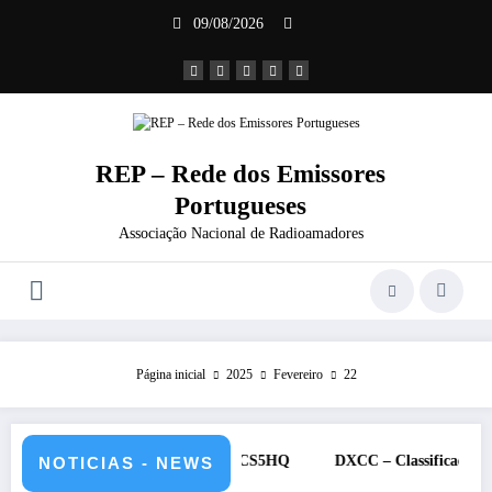
Saltar
09/08/2026
para
o
conteúdo
REP – Rede dos Emissores
Portugueses
Associação Nacional de Radioamadores
Página inicial
2025
Fevereiro
22
e 12 de julho de 2026 – CS5HQ
DXCC – Classificação estações Por
NOTICIAS - NEWS