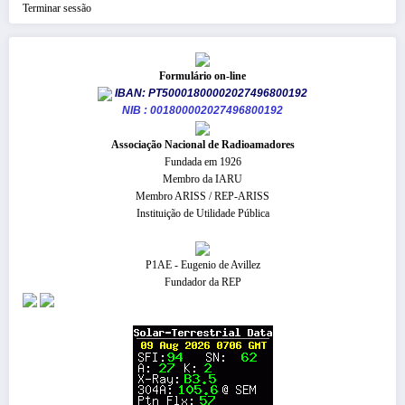
Terminar sessão
Formulário on-line
IBAN: PT50001800002027496800192
NIB : 001800002027496800192
​Associação Nacional de Radioamadores
Fundada em 1926
Membro da IARU
Membro ARISS / REP-ARISS
Instituição de Utilidade Pública
P1AE - Eugenio de Avillez
Fundador da REP