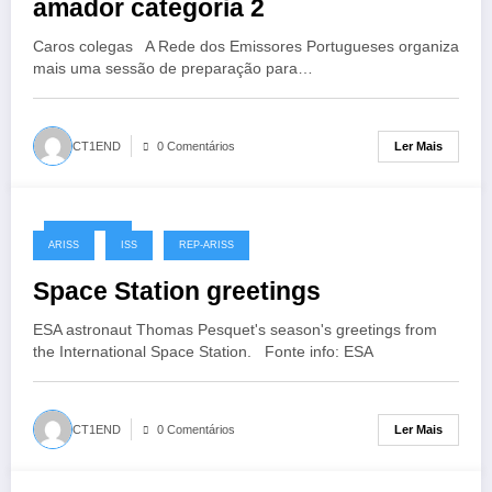
amador categoria 2
Caros colegas A Rede dos Emissores Portugueses organiza
mais uma sessão de preparação para…
Ler Mais
CT1END
0 Comentários
21/12/2016
ARISS
ISS
REP-ARISS
Space Station greetings
ESA astronaut Thomas Pesquet's season's greetings from
the International Space Station. Fonte info: ESA
Ler Mais
CT1END
0 Comentários