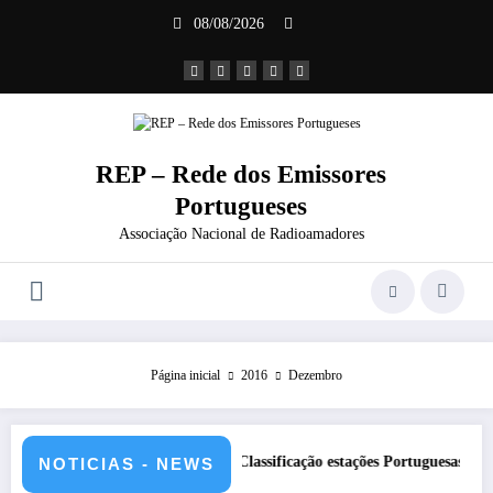
Saltar
08/08/2026
para
o
conteúdo
REP – Rede dos Emissores
Portugueses
Associação Nacional de Radioamadores
Página inicial
2016
Dezembro
5HQ
DXCC – Classificação estações Portuguesas-2026
REP
NOTICIAS - NEWS