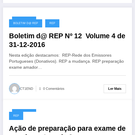
31/12/2016
BOLETIM D@ REP
REP
Boletim d@ REP Nº 12 ​​ Volume 4 de
31-12-2016
Nesta edição destacamos: REP-Rede dos Emissores
Portugueses (Donativos). REP a mudança. REP preparação
exame amador…
Ler Mais
CT1END
0 Comentários
29/12/2016
REP
Ação de preparação para exame de