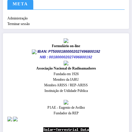
META
Administração
Terminar sessão
Formulário on-line
IBAN: PT50001800002027496800192
NIB : 001800002027496800192
​Associação Nacional de Radioamadores
Fundada em 1926
Membro da IARU
Membro ARISS / REP-ARISS
Instituição de Utilidade Pública
P1AE - Eugenio de Avillez
Fundador da REP