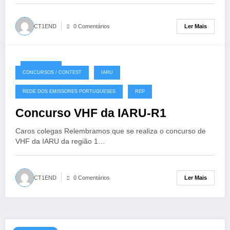
Ler Mais
CT1END
0 Comentários
02/09/2020
CONCURSOS / CONTEST
IARU
REDE DOS EMISSORES PORTUGUESES
REP
Concurso VHF da IARU-R1
Caros colegas Relembramos que se realiza o concurso de
VHF da IARU da região 1…
Ler Mais
CT1END
0 Comentários