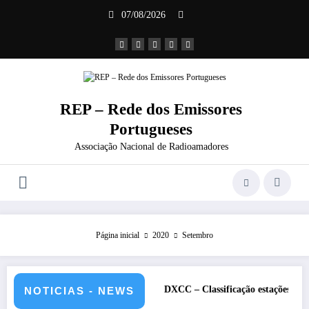
Saltar
07/08/2026
para
o
conteúdo
REP – Rede dos Emissores
Portugueses
Associação Nacional de Radioamadores
Página inicial
2020
Setembro
 de 2026 – CS5HQ
DXCC – Classificação estações Portuguesas-2026
NOTICIAS - NEWS