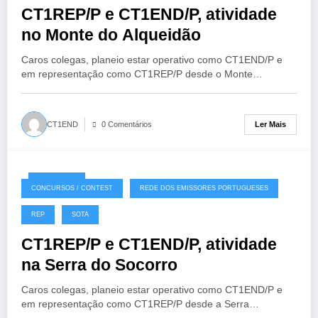
CT1REP/P e CT1END/P, atividade
no Monte do Alqueidão
Caros colegas, planeio estar operativo como CT1END/P e
em representação como CT1REP/P desde o Monte…
Ler Mais
CT1END
0 Comentários
04/09/2020
CONCURSOS / CONTEST
REDE DOS EMISSORES PORTUGUESES
REP
SOTA
CT1REP/P e CT1END/P, atividade
na Serra do Socorro
Caros colegas, planeio estar operativo como CT1END/P e
em representação como CT1REP/P desde a Serra…