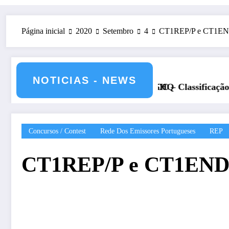
Página inicial
2020
Setembro
4
CT1REP/P e CT1END/P
NOTICIAS - NEWS
 julho de 2026 – CS5HQ
DXCC – Classificação estações Portugues
Concursos / Contest
Rede Dos Emissores Portugueses
REP
CT1REP/P e CT1END/P,