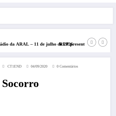
e julho de 2026
REP presente no Encontro Nacional de Radioam
CT1END
04/09/2020
0 Comentários
 Socorro