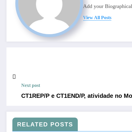
Add your Biographical
View All Posts
Next post
CT1REP/P e CT1END/P, atividade no Mo
RELATED POSTS