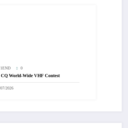
T1END
0
 CQ World-Wide VHF Contest
/07/2026