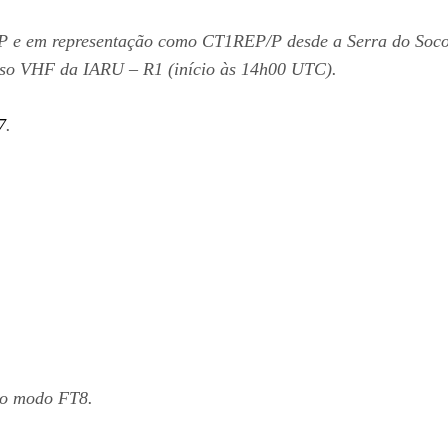
P e em representação como CT1REP/P desde a Serra do Soco
urso VHF da IARU – R1 (início às 14h00 UTC).
7
.
no modo FT8.