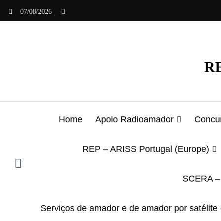
Saltar
07/08/2026
para
o
conteúdo
RE
Home
Apoio Radioamador
Concur
REP – ARISS Portugal (Europe)
SCERA – 
Serviços de amador e de amador por satélite 