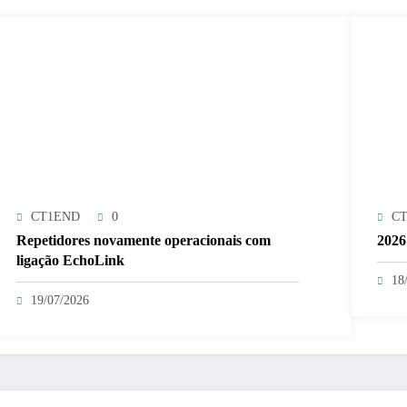
CT1END
0
C
Repetidores novamente operacionais com
2026
ligação EchoLink
18
19/07/2026