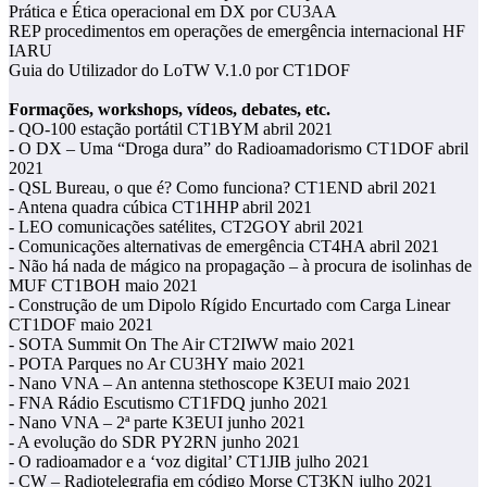
Prática e Ética operacional em DX por CU3AA
REP procedimentos em operações de emergência internacional HF
IARU
Guia do Utilizador do LoTW V.1.0 por CT1DOF
Formações, workshops, vídeos, debates, etc.
- QO-100 estação portátil CT1BYM abril 2021
- O DX – Uma “Droga dura” do Radioamadorismo CT1DOF abril
2021
- QSL Bureau, o que é? Como funciona? CT1END abril 2021
- Antena quadra cúbica CT1HHP abril 2021
- LEO comunicações satélites, CT2GOY abril 2021
- Comunicações alternativas de emergência CT4HA abril 2021
- Não há nada de mágico na propagação – à procura de isolinhas de
MUF CT1BOH maio 2021
- Construção de um Dipolo Rígido Encurtado com Carga Linear
CT1DOF maio 2021
- SOTA Summit On The Air CT2IWW maio 2021
- POTA Parques no Ar CU3HY maio 2021
- Nano VNA – An antenna stethoscope K3EUI maio 2021
- FNA Rádio Escutismo CT1FDQ junho 2021
- Nano VNA – 2ª parte K3EUI junho 2021
- A evolução do SDR PY2RN junho 2021
- O radioamador e a ‘voz digital’ CT1JIB julho 2021
- CW – Radiotelegrafia em código Morse CT3KN julho 2021