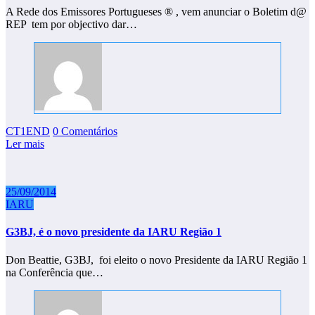
A Rede dos Emissores Portugueses ® , vem anunciar o Boletim d@
REP tem por objectivo dar…
CT1END
0 Comentários
Ler mais
25/09/2014
IARU
G3BJ, é o novo presidente da IARU Região 1
Don Beattie, G3BJ, foi eleito o novo Presidente da IARU Região 1
na Conferência que…