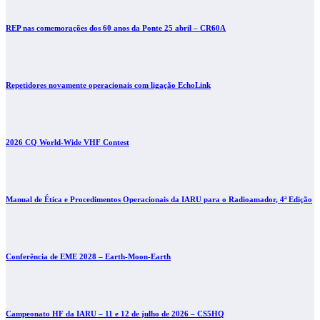
REP nas comemorações dos 60 anos da Ponte 25 abril – CR60A
Repetidores novamente operacionais com ligação EchoLink
2026 CQ World-Wide VHF Contest
Manual de Ética e Procedimentos Operacionais da IARU para o Radioamador, 4ª Edição
Conferência de EME 2028 – Earth-Moon-Earth
Campeonato HF da IARU – 11 e 12 de julho de 2026 – CS5HQ