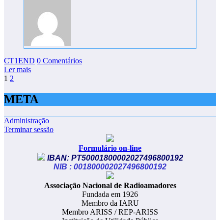
CT1END
0 Comentários
Ler mais
Paginação
1
2
dos
META
conteúdos
Administração
Terminar sessão
Formulário on-line
IBAN: PT50001800002027496800192
NIB : 001800002027496800192
​Associação Nacional de Radioamadores
Fundada em 1926
Membro da IARU
Membro ARISS / REP-ARISS