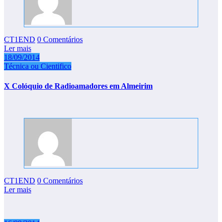
CT1END
0 Comentários
Ler mais
18/09/2014
Técnica ou Cientifico
X Colóquio de Radioamadores em Almeirim
CT1END
0 Comentários
Ler mais