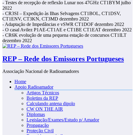
- Testes de recepção de reflexão Lunar nos 47GHz CT1BYM julho
2022
- CR3SI – Expedição às Ilhas Selvagens CT1BOL, CT1DSV,
CT1ENV, CT3KN, CT3MD dezembro 2022
- Adaptação de Impedâncias e vSWR CT1DOF dezembro 2022
- O casal Avilez P1AE-CT1AE e CT1BE CT1EAT dezembro 2022
- CR6K evolução de uma pequena estação de concursos CT1ILT
dezembro 2022
REP – Rede dos Emissores Portugueses
Associação Nacional de Radioamadores
Home
Apoio Radioamador
Artigos Técnicos
Boletins da REP
Calculando antena dipolo
CW ON THE AIR
Diplomas
Legislação/Exames/Estudo p/ Amador
Propagação
Proteção Civil