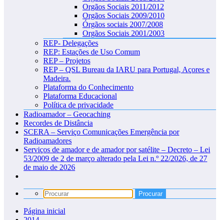
Orgãos Sociais 2011/2012
Orgãos Sociais 2009/2010
Órgãos sociais 2007/2008
Orgãos Sociais 2001/2003
REP- Delegações
REP: Estações de Uso Comum
REP – Projetos
REP – QSL Bureau da IARU para Portugal, Açores e
Madeira.
Plataforma do Conhecimento
Plataforma Educacional
Política de privacidade
Radioamador – Geocaching
Recordes de Distância
SCERA – Serviço Comunicações Emergência por
Radioamadores
Serviços de amador e de amador por satélite – Decreto – Lei
53/2009 de 2 de março alterado pela Lei n.º 22/2026, de 27
de maio de 2026
Página inicial
2014