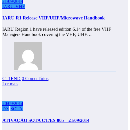
21/09/2014
IARU-VHF
IARU R1 Release VHF/UHF/Microwave Handbook
IARU Region 1 have released edition 6.14 of the free VHF
Managers Handbook covering the VHF, UHF…
CT1END
0 Comentários
Ler mais
20/09/2014
DX
SOTA
ATIVAÇÃO SOTA CT/ES-005 – 21/09/2014