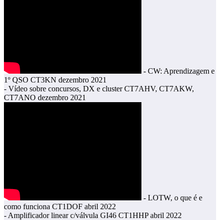
- CW: Aprendizagem e
1º QSO CT3KN dezembro 2021
- Vídeo sobre concursos, DX e cluster CT7AHV, CT7AKW,
CT7ANO dezembro 2021
- LOTW, o que é e
como funciona CT1DOF abril 2022
- Amplificador linear c/válvula GI46 CT1HHP abril 2022