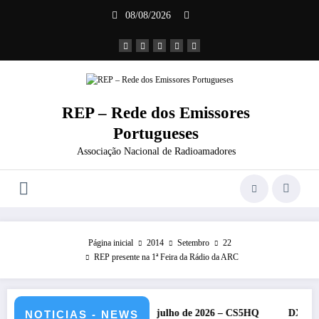
Saltar
08/08/2026
para
o
conteúdo
REP – Rede dos Emissores
Portugueses
Associação Nacional de Radioamadores
Página inicial
2014
Setembro
22
REP presente na 1ª Feira da Rádio da ARC
 HF da IARU – 11 e 12 de julho de 2026 – CS5HQ
DXCC – Classif
NOTICIAS - NEWS