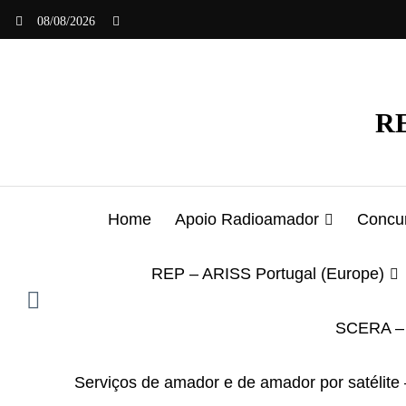
Saltar
08/08/2026
para
o
conteúdo
RE
Home
Apoio Radioamador
Concur
REP – ARISS Portugal (Europe)
SCERA – 
Serviços de amador e de amador por satélite 