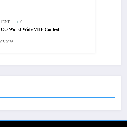
T1END
0
 CQ World-Wide VHF Contest
/07/2026