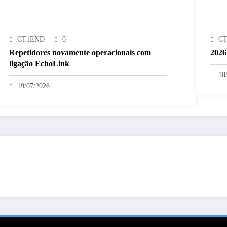
CT1END
0
C
Repetidores novamente operacionais com
2026
ligação EchoLink
18
19/07/2026