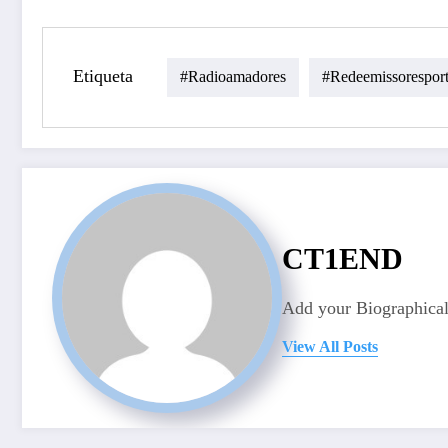
Etiqueta
#radioamadores
#redeemissorespor
CT1END
Add your Biographical
View All Posts