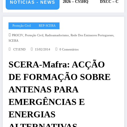
ARU – 11 e 12 de julho de 2026 – CS5HQ
DXCC – Classificação es
NOTICIAS - NEWS
Proteção Civil
REP-SCERA
,
,
,
,
PROCIV
Proteção Civil
Radioamadorismo
Rede Dos Emissores Portugueses
SCERA
CT1END
15/02/2014
0 Comentários
SCERA-Mafra: ACÇÃO
DE FORMAÇÃO SOBRE
ANTENAS PARA
EMERGÊNCIAS E
ENERGIAS
ALTERNATIVAS