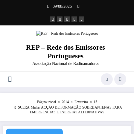
Saltar
09/08/2026
para
o
conteúdo
REP – Rede dos Emissores
Portugueses
Associação Nacional de Radioamadores
Página inicial
2014
Fevereiro
15
SCERA-Mafra: ACÇÃO DE FORMAÇÃO SOBRE ANTENAS PARA
EMERGÊNCIAS E ENERGIAS ALTERNATIVAS