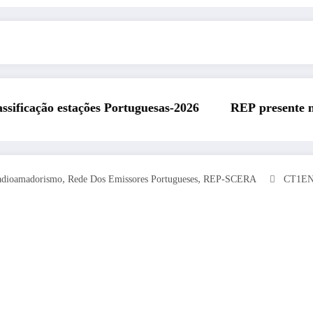
 Portuguesas-2026
REP presente na Feira Rádio da 
,
,
adioamadorismo
Rede Dos Emissores Portugueses
REP-SCERA
CT1E