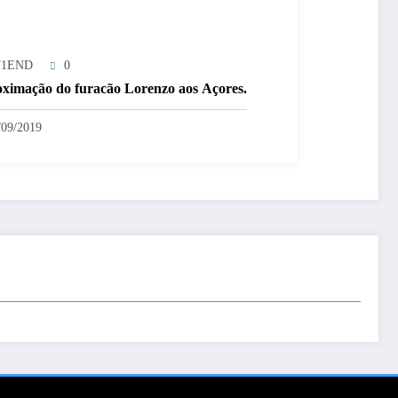
T1END
0
ximação do furacão Lorenzo aos Açores.
/09/2019