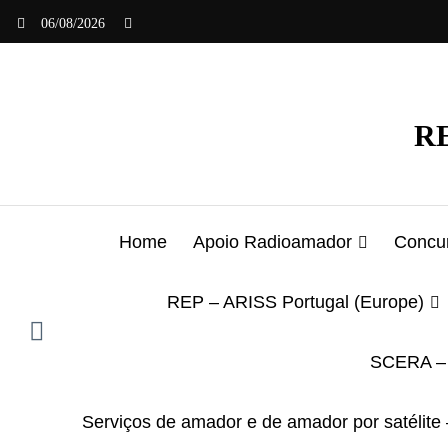
Saltar
06/08/2026
para
o
conteúdo
RE
Home
Apoio Radioamador
Concur
REP – ARISS Portugal (Europe)
SCERA – 
Serviços de amador e de amador por satélite 