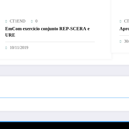
CT1END
0
C
EmCom exercício conjunto REP-SCERA e
Apro
URE
30
10/11/2019