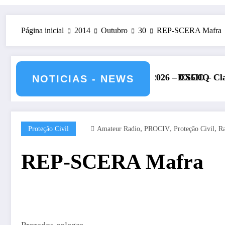
Página inicial
2014
Outubro
30
REP-SCERA Mafra
1 e 12 de julho de 2026 – CS5HQ
DXCC – Classificação estações
NOTICIAS - NEWS
,
,
,
Proteção Civil
Amateur Radio
PROCIV
Proteção Civil
R
REP-SCERA Mafra
Prezados colegas