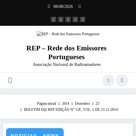
Saltar
08/08/2026
para
o
conteúdo
REP – Rede dos Emissores
Portugueses
Associação Nacional de Radioamadores
Página inicial
2014
Dezembro
23
BOLETIM D@ REP EDIÇÃO Nº 12E, VOL. 2 DE 23-12-2014
NOTICIAS - NEWS