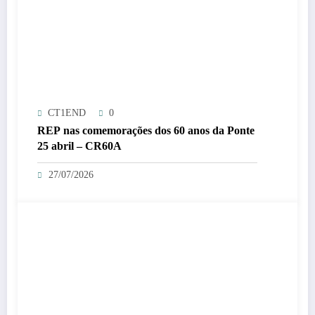
CT1END
0
REP nas comemorações dos 60 anos da Ponte
25 abril – CR60A
27/07/2026