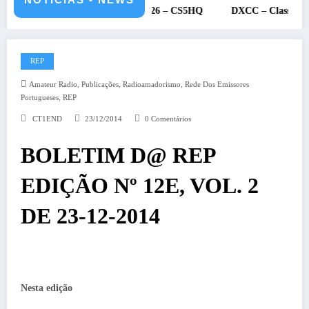
 – 11 e 12 de julho de 2026 – CS5HQ
DXCC – Classificação estaç
REP
,
,
,
Amateur Radio
Publicações
Radioamadorismo
Rede Dos Emissores
,
Portugueses
REP
CT1END
23/12/2014
0 Comentários
BOLETIM D@ REP
EDIÇÃO Nº 12E, VOL. 2
DE 23-12-2014
Nesta edição