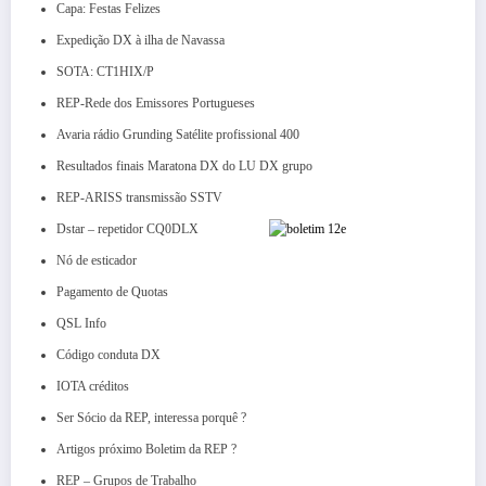
Capa: Festas Felizes
Expedição DX à ilha de Navassa
SOTA: CT1HIX/P
REP-Rede dos Emissores Portugueses
Avaria rádio Grunding Satélite profissional 400
Resultados finais Maratona DX do LU DX grupo
REP-ARISS transmissão SSTV
Dstar – repetidor CQ0DLX
Nó de esticador
Pagamento de Quotas
QSL Info
Código conduta DX
IOTA créditos
Ser Sócio da REP, interessa porquê ?
Artigos próximo Boletim da REP ?
REP – Grupos de Trabalho