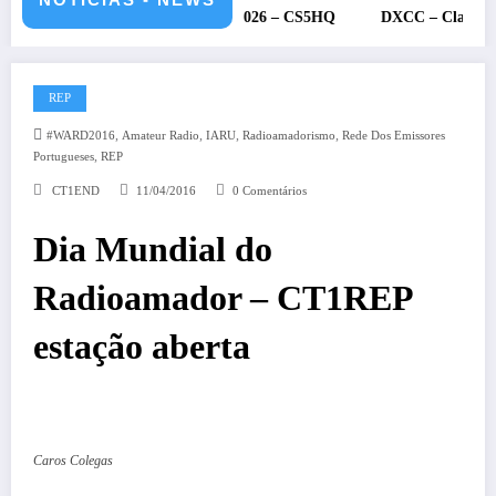
RU – 11 e 12 de julho de 2026 – CS5HQ
DXCC – Classificação est
REP
,
,
,
,
#WARD2016
Amateur Radio
IARU
Radioamadorismo
Rede Dos Emissores
,
Portugueses
REP
CT1END
11/04/2016
0 Comentários
Dia Mundial do
Radioamador – CT1REP
estação aberta
Caros Colegas