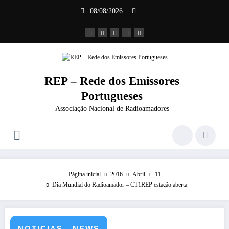
Saltar
08/08/2026
para
o
conteúdo
REP – Rede dos Emissores
Portugueses
Associação Nacional de Radioamadores
Página inicial
2016
Abril
11
Dia Mundial do Radioamador – CT1REP estação aberta
NOTICIAS - NEWS