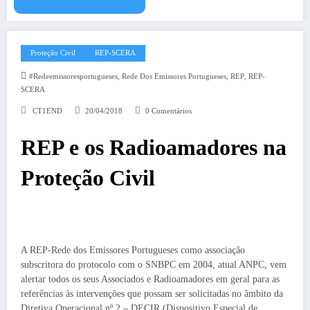
Proteção Civil
REP-SCERA
,
,
,
#redeemissoresportugueses
Rede Dos Emissores Portugueses
REP
REP-
SCERA
CT1END
20/04/2018
0 Comentários
REP e os Radioamadores na
Proteção Civil
A REP-Rede dos Emissores Portugueses como associação
subscritora do protocolo com o SNBPC em 2004, atual ANPC, vem
alertar todos os seus Associados e Radioamadores em geral para as
referências às intervenções que possam ser solicitadas no âmbito da
Diretiva Operacional nº 2 – DECIR (Dispositivo Especial de