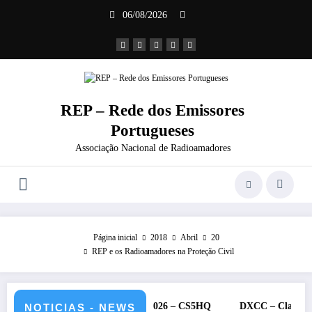
Saltar
06/08/2026
para
o
conteúdo
REP – Rede dos Emissores
Portugueses
Associação Nacional de Radioamadores
Página inicial
2018
Abril
20
REP e os Radioamadores na Proteção Civil
RU – 11 e 12 de julho de 2026 – CS5HQ
DXCC – Classificação est
NOTICIAS - NEWS