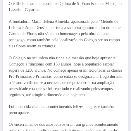
O edifício nasceu e cresceu na Quinta de S. Francisco dos Matos, no
Lazarim, Caparica.
A fundadora, Maria Helena Almeida, apaixonada pelo “Método de
Leitura João de Deus” e por toda a sua obra, gostou muito do nome
Campo de Flores não só como homenagem pela obra do poeta –
pedagogo, como também pela localização do Colégio ser no campo
e as flores serem as crianças.
O Colégio no seu início não tinha a dimensão que hoje apresenta.
Começou a funcionar com 150 alunos, hoje a população escolar
supera os 1250 alunos. No começo apenas eram lecionadas as classes
Pré-Primárias e Primárias, como então se designavam. Logo durante
o 1º ano verificou-se a necessidade de proceder à sua ampliação,
necessidade esta que se foi repetindo e realizando pelos tempos
seguintes, até atingir a dimensão que hoje tem.
Foi uma vida cheia de acontecimentos felizes, alegres e também
preocupantes.
Os encerramentos dos anos letivos eram um grande acontecimento
pelas suas festas; tradição que ainda hoje se mantém por altura do