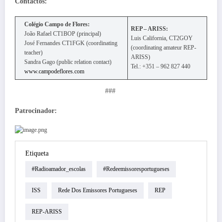
Contactos:
Colégio Campo de Flores:
REP – ARISS:
João Rafael CT1BOP (principal)
Luis California, CT2GOY
José Fernandes CT1FGK (coordinating
(coordinating amateur REP-
teacher)
ARISS)
Sandra Gago (public relation contact)
Tel.: +351 – 962 827 440
www.campodeflores.com
###
Patrocinador:
Etiqueta
#radioamador_escolas
#redeemissoresportugueses
ISS
Rede Dos Emissores Portugueses
REP
REP-ARISS