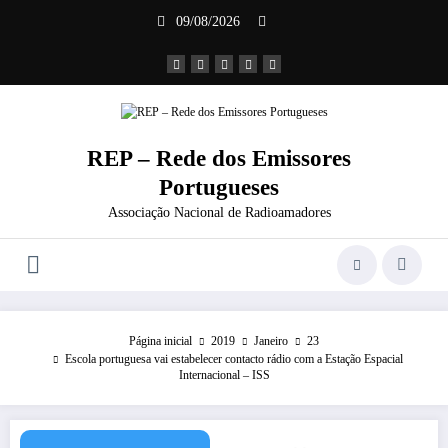
Saltar
09/08/2026
para
o
conteúdo
REP – Rede dos Emissores
Portugueses
Associação Nacional de Radioamadores
Página inicial
2019
Janeiro
23
Escola portuguesa vai estabelecer contacto rádio com a Estação Espacial
Internacional – ISS