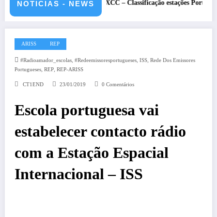
 CS5HQ
DXCC – Classificação estações Portuguesas-2026
NOTICIAS - NEWS
ARISS
REP
,
,
,
#radioamador_escolas
#redeemissoresportugueses
ISS
Rede Dos Emissores
,
,
Portugueses
REP
REP-ARISS
CT1END
23/01/2019
0 Comentários
Escola portuguesa vai
estabelecer contacto rádio
com a Estação Espacial
Internacional – ISS