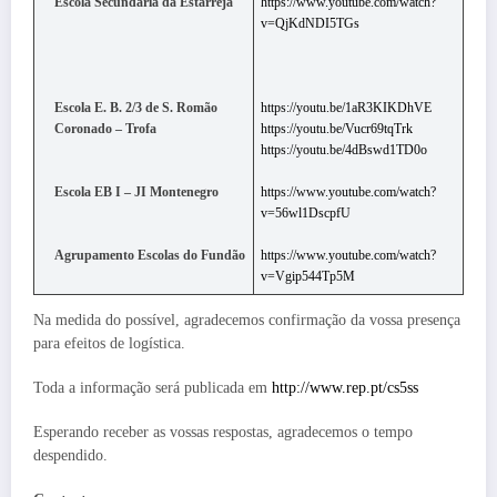
Escola Secundária da Estarreja
https://www.youtube.com/watch?
v=QjKdNDI5TGs
Escola E. B. 2/3 de S. Romão
https://youtu.be/1aR3KIKDhVE
Coronado – Trofa
https://youtu.be/Vucr69tqTrk
https://youtu.be/4dBswd1TD0o
Escola EB I – JI Montenegro
https://www.youtube.com/watch?
v=56wl1DscpfU
Agrupamento Escolas do Fundão
https://www.youtube.com/watch?
v=Vgip544Tp5M
Na medida do possível, agradecemos confirmação da vossa presença
para efeitos de logística.
Toda a informação será publicada em
http://www.rep.pt/cs5ss
Esperando receber as vossas respostas, agradecemos o tempo
despendido.