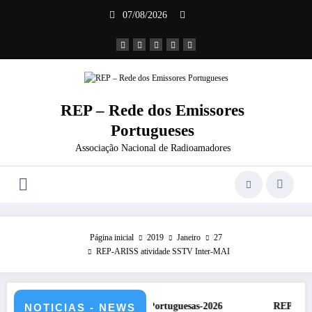
Saltar
07/08/2026
para
o
conteúdo
REP – Rede dos Emissores
Portugueses
Associação Nacional de Radioamadores
Página inicial
2019
Janeiro
27
REP-ARISS atividade SSTV Inter-MAI
CC – Classificação estações Portuguesas-2026
REP presente na
NOTICIAS - NEWS