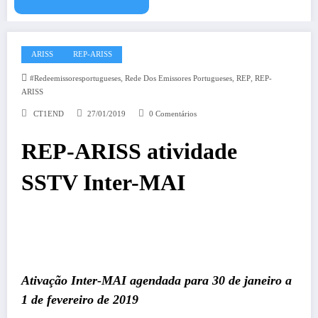
ARISS
REP-ARISS
,
,
,
#redeemissoresportugueses
Rede Dos Emissores Portugueses
REP
REP-
ARISS
CT1END
27/01/2019
0 Comentários
REP-ARISS atividade
SSTV Inter-MAI
Ativação Inter-MAI agendada para 30 de janeiro a
1 de fevereiro de 2019