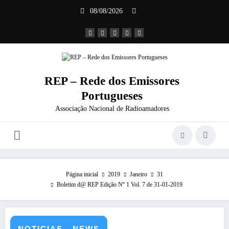
Saltar
08/08/2026
para
o
conteúdo
REP – Rede dos Emissores
Portugueses
Associação Nacional de Radioamadores
Página inicial
2019
Janeiro
31
Boletim d@ REP Edição Nº 1 Vol. 7 de 31-01-2019
NOTICIAS - NEWS