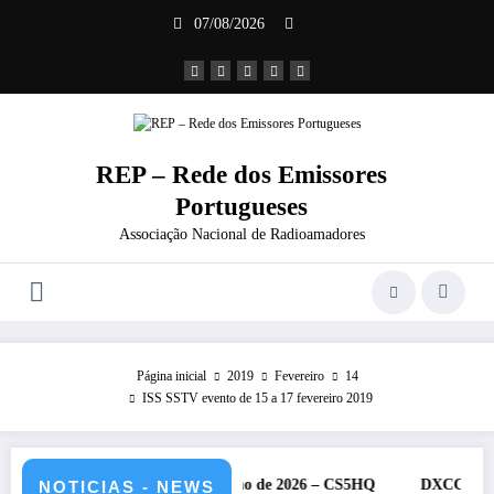
Saltar
07/08/2026
para
o
conteúdo
REP – Rede dos Emissores
Portugueses
Associação Nacional de Radioamadores
Página inicial
2019
Fevereiro
14
ISS SSTV evento de 15 a 17 fevereiro 2019
da IARU – 11 e 12 de julho de 2026 – CS5HQ
DXCC – Classificaçã
NOTICIAS - NEWS