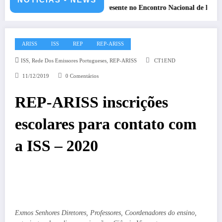
 de 2026
REP presente no Encontro Nacional de Radioamadores –
ARISS
ISS
REP
REP-ARISS
,
,
ISS
Rede Dos Emissores Portugueses
REP-ARISS
CT1END
11/12/2019
0 Comentários
REP-ARISS inscrições
escolares para contato com
a ISS – 2020
Exmos Senhores Diretores, Professores, Coordenadores do ensino,