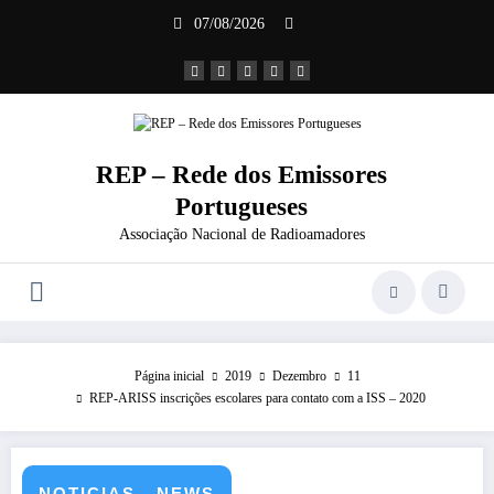
Saltar
07/08/2026
para
o
conteúdo
REP – Rede dos Emissores
Portugueses
Associação Nacional de Radioamadores
Página inicial
2019
Dezembro
11
REP-ARISS inscrições escolares para contato com a ISS – 2020
NOTICIAS - NEWS