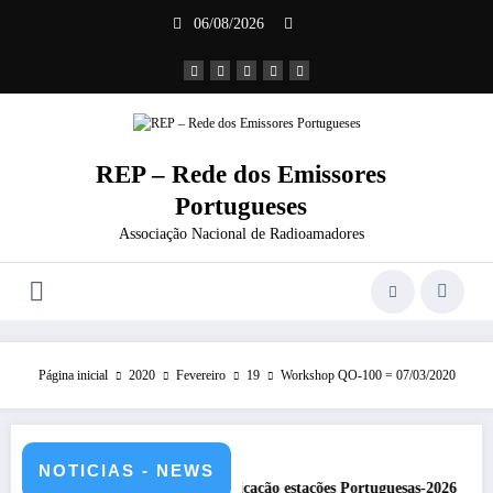
Saltar
06/08/2026
para
o
conteúdo
REP – Rede dos Emissores
Portugueses
Associação Nacional de Radioamadores
Página inicial
2020
Fevereiro
19
Workshop QO-100 = 07/03/2020
NOTICIAS - NEWS
CS5HQ
DXCC – Classificação estações Portuguesas-2026
R