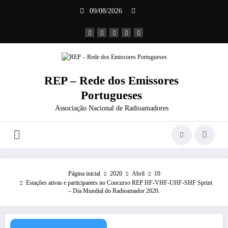
Saltar
09/08/2026
para
o
conteúdo
REP – Rede dos Emissores
Portugueses
Associação Nacional de Radioamadores
Página inicial
2020
Abril
10
Estações ativas e participantes no Concurso REP HF-VHF-UHF-SHF Sprint
– Dia Mundial do Radioamador 2020.