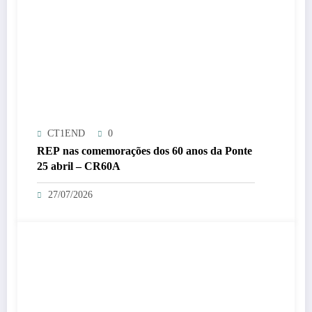
CT1END
0
REP nas comemorações dos 60 anos da Ponte
25 abril – CR60A
27/07/2026