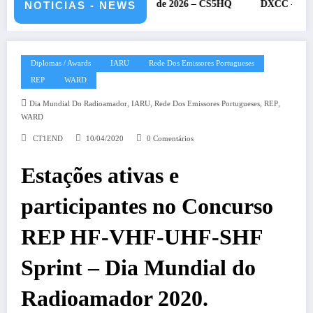
a IARU – 11 e 12 de julho de 2026 – CS5HQ
DXCC – Classificação
NOTICIAS - NEWS
Diplomas / Awards
IARU
Rede Dos Emissores Portugueses
REP
WARD
,
,
,
,
Dia Mundial Do Radioamador
IARU
Rede Dos Emissores Portugueses
REP
WARD
CT1END
10/04/2020
0 Comentários
Estações ativas e
participantes no Concurso
REP HF-VHF-UHF-SHF
Sprint – Dia Mundial do
Radioamador 2020.