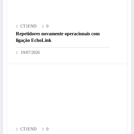
CT1END
0
Repetidores novamente operacionais com
ligação EchoLink
19/07/2026
CT1END
0