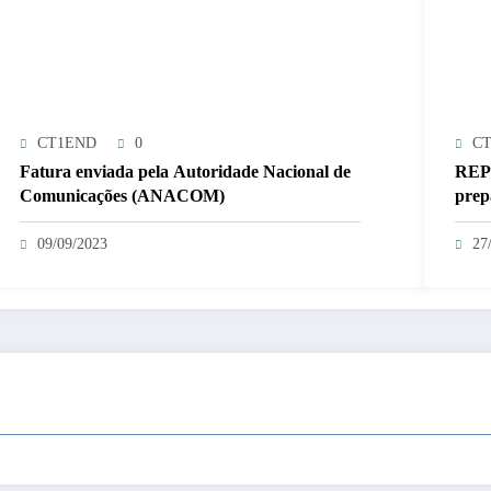
CT1END
0
C
Fatura enviada pela Autoridade Nacional de
REP
Comunicações (ANACOM)
prep
09/09/2023
27