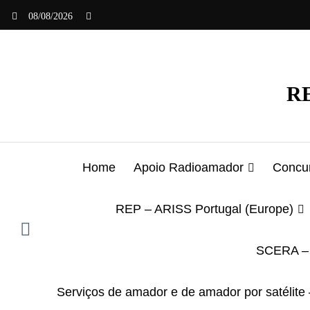
Saltar
08/08/2026
para
o
conteúdo
RE
Home
Apoio Radioamador
Concur
REP – ARISS Portugal (Europe)
SCERA – 
Serviços de amador e de amador por satélite 