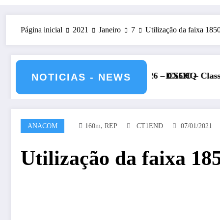
Página inicial
2021
Janeiro
7
Utilização da faixa 18
1 e 12 de julho de 2026 – CS5HQ
DXCC – Classificação estações 
NOTICIAS - NEWS
,
ANACOM
160m
REP
CT1END
07/01/2021
Utilização da faixa 1