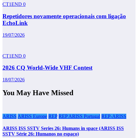
CT1END
0
Repetidores novamente operacionais com ligação
EchoLink
19/07/2026
CT1END
0
2026 CQ World-Wide VHF Contest
18/07/2026
You May Have Missed
ARISS
ARISS Europe
REP
REP ARISS Portugal
REP-ARISS
ARISS ISS SSTV Series 26: Humans in space (ARISS ISS
SSTV Série 26: Humanos no espaço)