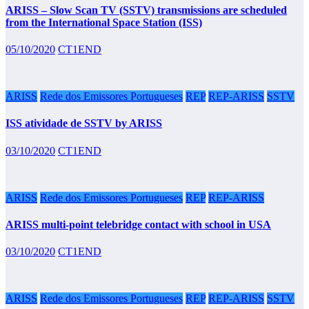
ARISS – Slow Scan TV (SSTV) transmissions are scheduled
from the International Space Station (ISS)
05/10/2020
CT1END
ARISS
Rede dos Emissores Portugueses
REP
REP-ARISS
SSTV
ISS atividade de SSTV by ARISS
03/10/2020
CT1END
ARISS
Rede dos Emissores Portugueses
REP
REP-ARISS
ARISS multi-point telebridge contact with school in USA
03/10/2020
CT1END
ARISS
Rede dos Emissores Portugueses
REP
REP-ARISS
SSTV