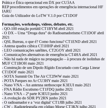
Prática e Ética operacional em DX por CU3AA
REP procedimentos em operações de emergência internacional HF
IARU
Guia do Utilizador do LoTW V.1.0 por CT1DOF
Formações, workshops, vídeos, debates, etc.
- QO-100 estação portátil CT1BYM abril 2021
- O DX – Uma “Droga dura” do Radioamadorismo CT1DOF abril
2021
- QSL Bureau, o que é? Como funciona? CT1END abril 2021
- Antena quadra cúbica CT1HHP abril 2021
- LEO comunicações satélites, CT2GOY abril 2021
- Comunicações alternativas de emergência CT4HA abril 2021
- Não há nada de mágico na propagação – à procura de isolinhas de
MUF CT1BOH maio 2021
- Construção de um Dipolo Rígido Encurtado com Carga Linear
CT1DOF maio 2021
- SOTA Summit On The Air CT2IWW maio 2021
- POTA Parques no Ar CU3HY maio 2021
- Nano VNA – An antenna stethoscope K3EUI maio 2021
- FNA Rádio Escutismo CT1FDQ junho 2021
- Nano VNA – 2ª parte K3EUI junho 2021
- A evolução do SDR PY2RN junho 2021
- O radioamador e a ‘voz digital’ CT1JIB julho 2021
- CW – Radiotelegrafia em código Morse CT3KN julho 2021