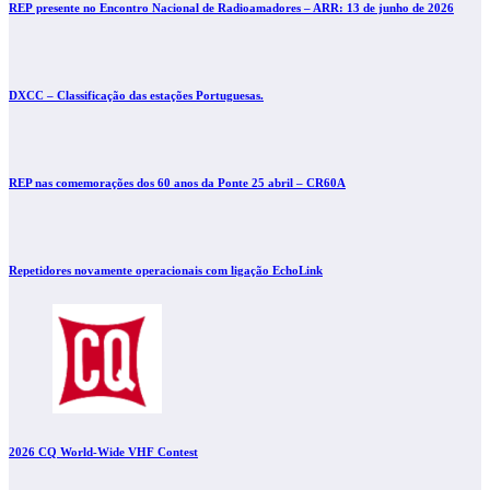
REP presente no Encontro Nacional de Radioamadores – ARR: 13 de junho de 2026
DXCC – Classificação das estações Portuguesas.
REP nas comemorações dos 60 anos da Ponte 25 abril – CR60A
Repetidores novamente operacionais com ligação EchoLink
2026 CQ World-Wide VHF Contest