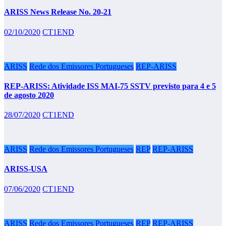
ARISS News Release No. 20-21
02/10/2020
CT1END
ARISS
Rede dos Emissores Portugueses
REP-ARISS
REP-ARISS: Atividade ISS MAI-75 SSTV previsto para 4 e 5
de agosto 2020
28/07/2020
CT1END
ARISS
Rede dos Emissores Portugueses
REP
REP-ARISS
ARISS-USA
07/06/2020
CT1END
ARISS
Rede dos Emissores Portugueses
REP
REP-ARISS