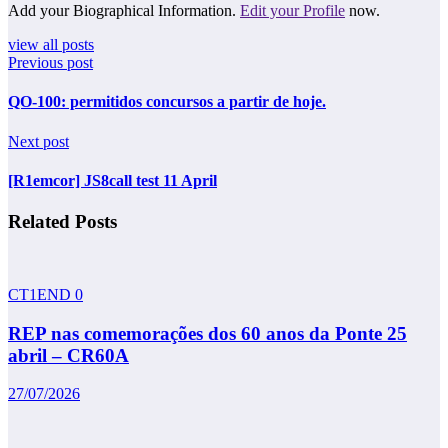
Add your Biographical Information.
Edit your Profile
now.
view all posts
Previous post
QO-100: permitidos concursos a partir de hoje.
Next post
[R1emcor] JS8call test 11 April
Related Posts
CT1END
0
REP nas comemorações dos 60 anos da Ponte 25
abril – CR60A
27/07/2026