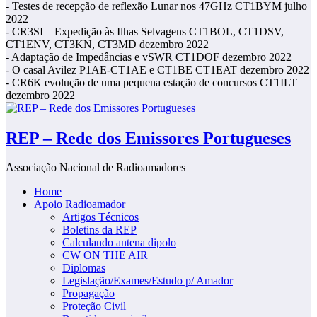
- Testes de recepção de reflexão Lunar nos 47GHz CT1BYM julho
2022
- CR3SI – Expedição às Ilhas Selvagens CT1BOL, CT1DSV,
CT1ENV, CT3KN, CT3MD dezembro 2022
- Adaptação de Impedâncias e vSWR CT1DOF dezembro 2022
- O casal Avilez P1AE-CT1AE e CT1BE CT1EAT dezembro 2022
- CR6K evolução de uma pequena estação de concursos CT1ILT
dezembro 2022
REP – Rede dos Emissores Portugueses
Associação Nacional de Radioamadores
Home
Apoio Radioamador
Artigos Técnicos
Boletins da REP
Calculando antena dipolo
CW ON THE AIR
Diplomas
Legislação/Exames/Estudo p/ Amador
Propagação
Proteção Civil