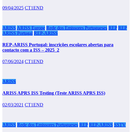
09/04/2025
CT1END
ARISS
ARISS Europe
Rede dos Emissores Portugueses
REP
REP
ARISS Portugal
REP-ARISS
REP-ARISS Portugal: inscrições escolares abertas para
contacto com a ISS – 2025_2
07/06/2024
CT1END
ARISS
ARISS APRS ISS Testing (Teste ARISS APRS ISS)
02/03/2021
CT1END
ARISS
Rede dos Emissores Portugueses
REP
REP-ARISS
SSTV