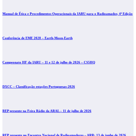
Manual de Ética e Procedimentos Operacionais da IARU para o Radioamador, 4ª Edição
Conferência de EME 2028 – Earth-Moon-Earth
Campeonato HF da IARU – 11 e 12 de julho de 2026 – CS5HQ
DXCC – Classificação estações Portuguesas-2026
REP presente na Feira Rádio da ARAL – 11 de julho de 2026
REP presente no Encontro Nacional de Radioamadores – ARR: 13 de junho de 2026