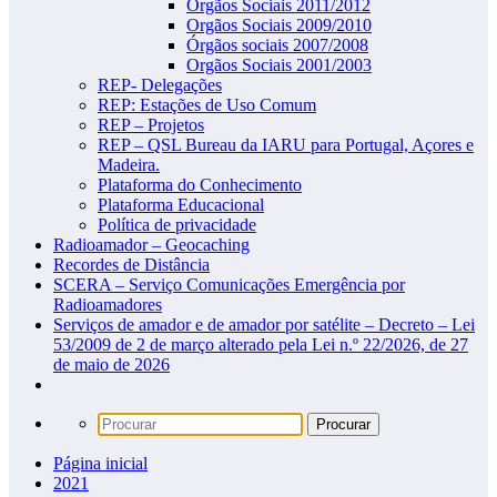
Orgãos Sociais 2011/2012
Orgãos Sociais 2009/2010
Órgãos sociais 2007/2008
Orgãos Sociais 2001/2003
REP- Delegações
REP: Estações de Uso Comum
REP – Projetos
REP – QSL Bureau da IARU para Portugal, Açores e
Madeira.
Plataforma do Conhecimento
Plataforma Educacional
Política de privacidade
Radioamador – Geocaching
Recordes de Distância
SCERA – Serviço Comunicações Emergência por
Radioamadores
Serviços de amador e de amador por satélite – Decreto – Lei
53/2009 de 2 de março alterado pela Lei n.º 22/2026, de 27
de maio de 2026
Página inicial
2021