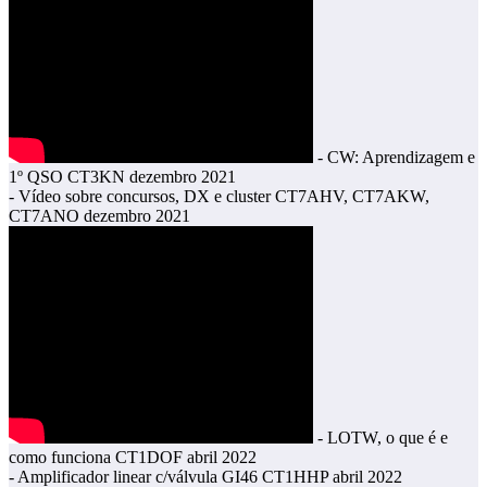
- CW: Aprendizagem e
1º QSO CT3KN dezembro 2021
- Vídeo sobre concursos, DX e cluster CT7AHV, CT7AKW,
CT7ANO dezembro 2021
- LOTW, o que é e
como funciona CT1DOF abril 2022
- Amplificador linear c/válvula GI46 CT1HHP abril 2022