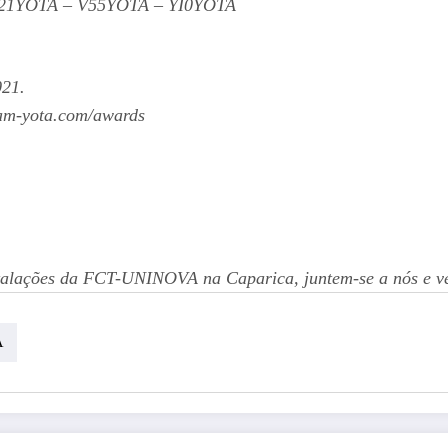
21YOTA – V55YOTA – YI0YOTA
021.
ham-yota.com/awards
stalações da FCT-UNINOVA na Caparica, juntem-se a nós e v
A