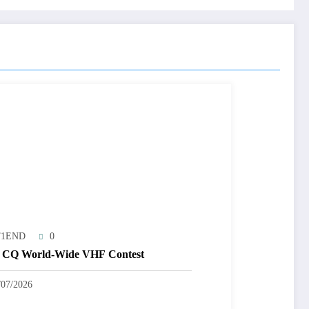
T1END
0
 CQ World-Wide VHF Contest
/07/2026