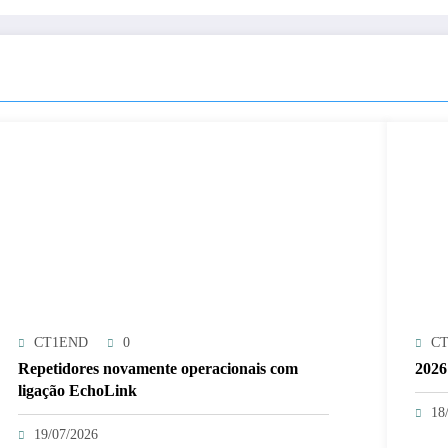
CT1END
0
C
Repetidores novamente operacionais com
2026
ligação EchoLink
18
19/07/2026