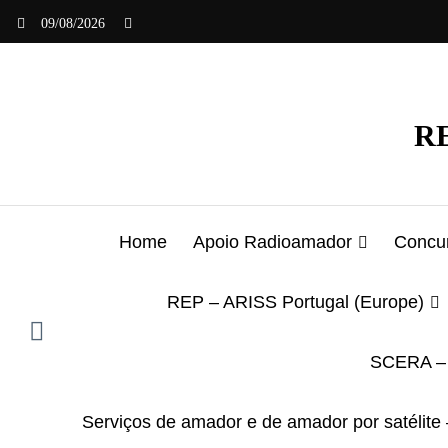
Saltar
09/08/2026
para
o
conteúdo
RE
Home
Apoio Radioamador
Concur
REP – ARISS Portugal (Europe)
SCERA – 
Serviços de amador e de amador por satélite 