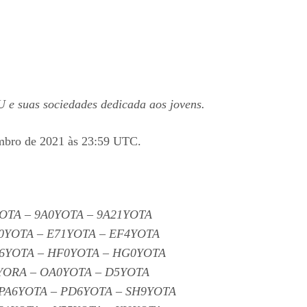
U e suas sociedades dedicada aos jovens.
mbro de 2021 às 23:59 UTC.
YOTA – 9A0YOTA – 9A21YOTA
0YOTA – E71YOTA – EF4YOTA
A6YOTA – HF0YOTA – HG0YOTA
R1YORA – OA0YOTA – D5YOTA
PA6YOTA – PD6YOTA – SH9YOTA