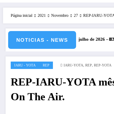
Página inicial
2021
Novembro
27
REP-IARU-YOTA mê
RU – 11 e 12 de julho de 2026 – CS5HQ
DXCC – Classificação es
NOTICIAS - NEWS
,
,
IARU - YOTA
REP
IARU-YOTA
REP
REP-YOTA
REP-IARU-YOTA mês de
On The Air.