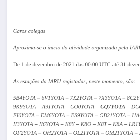
Caros colegas
Aproxima-se o inicio da atividade organizada pela IAR
De 1 de dezembro de 2021 das 00:00 UTC até 31 deze
As estações da IARU registadas, neste momento, são:
5B4YOTA – 6V1YOTA – 7X2YOTA – 7X3YOTA – 8C2
9K9YOTA – A91YOTA – CO0YOTA –
CQ7YOTA
– DC
EI0YOTA – EM6YOTA – ES9YOTA – GB21YOTA – H
II3YOTA – II6YOTA – K8Y – K8O – K8T – K8A – L
OF2YOTA – OH2YOTA – OL21YOTA – OM21YOTA – 