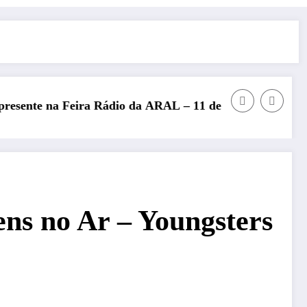
io da ARAL – 11 de julho de 2026
REP presente no Encontro Nac
s no Ar – Youngsters