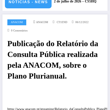
nato HF da IARU – 11 e 12 de julho de 2026 – CS5HQ
DXCC – Cla
NOTICIAS - NEWS
ANACOM
ANACOM
CT1END
06/12/2022
0 Comentários
Publicação do Relatório da
Consulta Pública realizada
pela ANACOM, sobre o
Plano Plurianual.
https://www.anacom.pt/streaming/Relatorio_daConsultaPublica_PlanoPlur