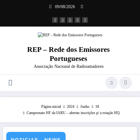
Saltar
09/08/2026
para
o
conteúdo
REP – Rede dos Emissores
Portugueses
Associação Nacional de Radioamadores
Página inicial
2024
Junho
18
Campeonato HF da IARU – abertas inscrições p/ a estação HQ
NOTICIAS - NEWS