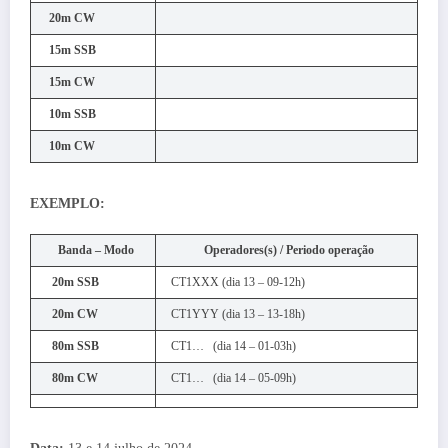
20m CW
15m SSB
15m CW
10m SSB
10m CW
EXEMPLO:
Banda – Modo
Operadores(s) / Periodo operação
20m SSB
CT1XXX (dia 13 – 09-12h)
20m CW
CT1YYY (dia 13 – 13-18h)
80m SSB
CT1… (dia 14 – 01-03h)
80m CW
CT1… (dia 14 – 05-09h)