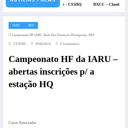
11 e 12 de julho de 2026 – CS5HQ
DXCC – Classificação estações 
IARU
REP
,
,
Campeonato HF IARU
Rede Dos Emissores Portugueses
REP
CT1END
18/06/2024
0 Comentários
Campeonato HF da IARU –
abertas inscrições p/ a
estação HQ
Caros Associados