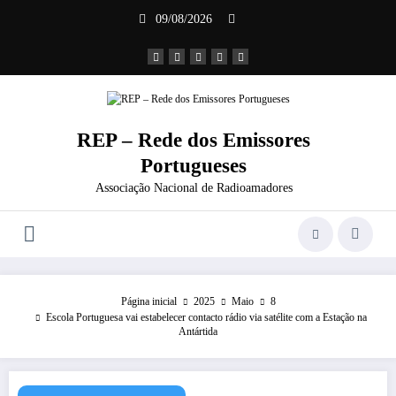
Saltar
09/08/2026
para
o
conteúdo
REP – Rede dos Emissores
Portugueses
Associação Nacional de Radioamadores
Página inicial
2025
Maio
8
Escola Portuguesa vai estabelecer contacto rádio via satélite com a Estação na
Antártida