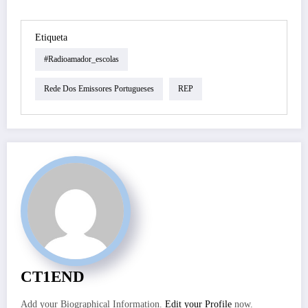
Etiqueta
#radioamador_escolas
Rede Dos Emissores Portugueses
REP
CT1END
Add your Biographical Information.
Edit your Profile
now.