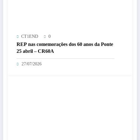
CT1END
0
REP nas comemorações dos 60 anos da Ponte
25 abril – CR60A
27/07/2026