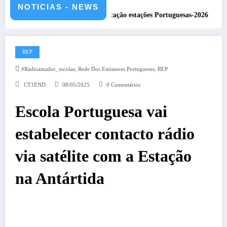
NOTICIAS - NEWS
S5HQ
DXCC – Classificação estações Portuguesas-2026
RE
REP
,
,
#radioamador_escolas
Rede Dos Emissores Portugueses
REP
CT1END
08/05/2025
0 Comentários
Escola Portuguesa vai
estabelecer contacto rádio
via satélite com a Estação
na Antártida