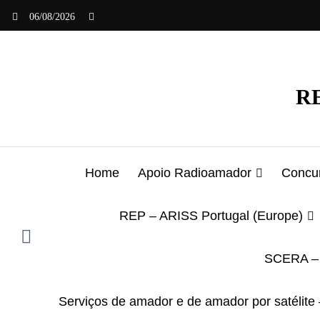
Saltar
06/08/2026
para
o
conteúdo
RE
Home
Apoio Radioamador
Concur
REP – ARISS Portugal (Europe)
SCERA – 
Serviços de amador e de amador por satélite 