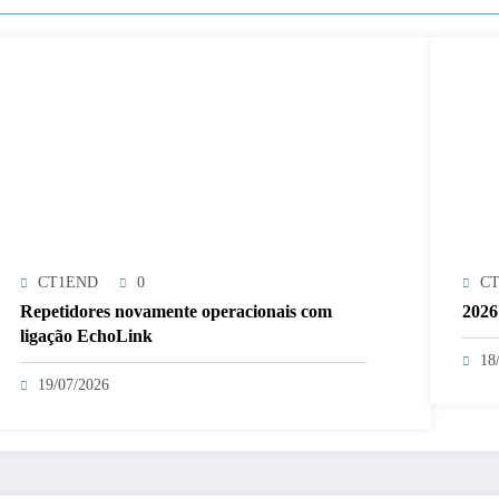
CT1END
0
C
Repetidores novamente operacionais com
2026
ligação EchoLink
18
19/07/2026