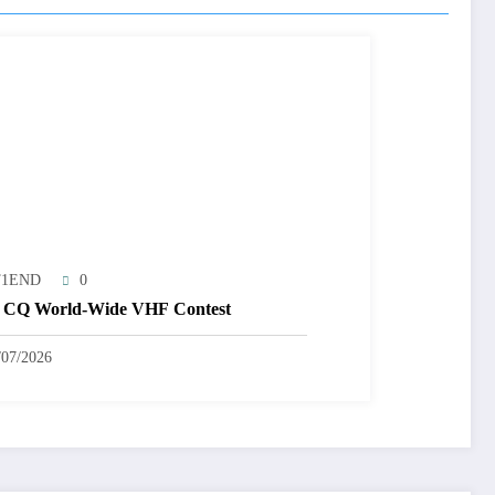
T1END
0
 CQ World-Wide VHF Contest
/07/2026