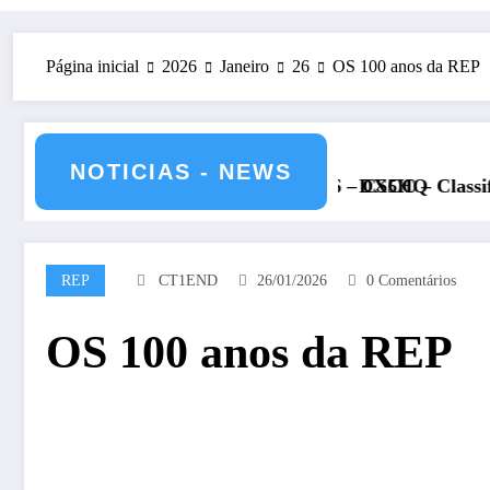
Página inicial
2026
Janeiro
26
OS 100 anos da REP
NOTICIAS - NEWS
 12 de julho de 2026 – CS5HQ
DXCC – Classificação estações Po
REP
CT1END
26/01/2026
0 Comentários
OS 100 anos da REP