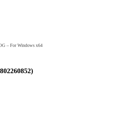
G – For Windows x64
802260852)