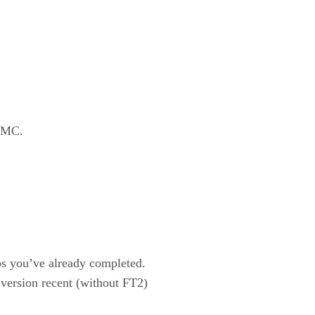
8LMC.
eps you’ve already completed.
 version recent (without FT2)