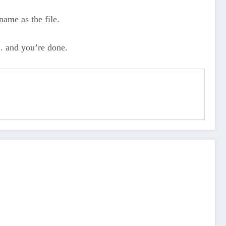
ame as the file.
… and you’re done.