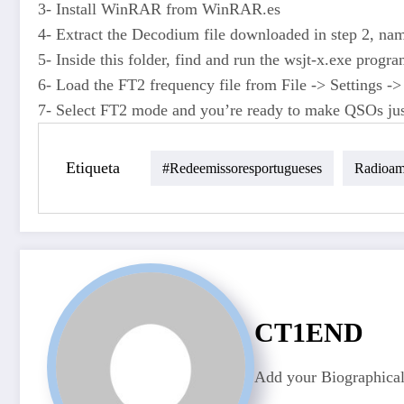
3- Install WinRAR from WinRAR.es
4- Extract the Decodium file downloaded in step 2, na
5- Inside this folder, find and run the wsjt-x.exe progra
6- Load the FT2 frequency file from File -> Settings 
7- Select FT2 mode and you’re ready to make QSOs jus
Etiqueta
#redeemissoresportugueses
Radioam
CT1END
Add your Biographical