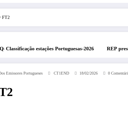
= FT2
ões Portuguesas-2026
REP presente na Feira Rádio d
Dos Emissores Portugueses
CT1END
18/02/2026
0 Comentári
FT2