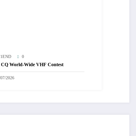
T1END
0
 CQ World-Wide VHF Contest
/07/2026