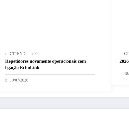
CT1END
0
C
Repetidores novamente operacionais com
2026
ligação EchoLink
18
19/07/2026