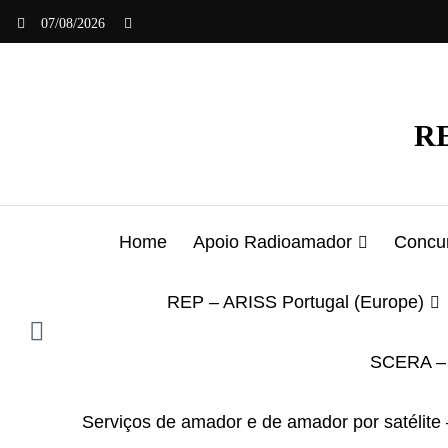
Saltar
07/08/2026
para
o
conteúdo
RE
Home
Apoio Radioamador
Concur
REP – ARISS Portugal (Europe)
SCERA – 
Serviços de amador e de amador por satélite 