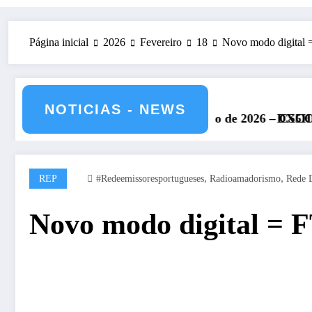
Página inicial
2026
Fevereiro
18
Novo modo digital 
NOTICIAS - NEWS
– 11 e 12 de julho de 2026 – CS5HQ
DXCC – Classificação estaç
,
,
REP
#redeemissoresportugueses
Radioamadorismo
Rede 
Novo modo digital = 