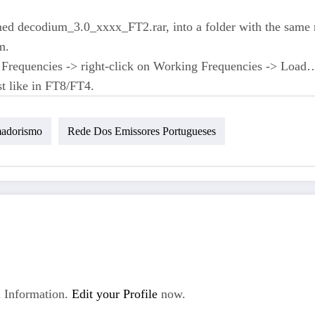
med decodium_3.0_xxxx_FT2.rar, into a folder with the same n
m.
-> Frequencies -> right-click on Working Frequencies -> Load
t like in FT8/FT4.
adorismo
Rede Dos Emissores Portugueses
 Information.
Edit your Profile
now.