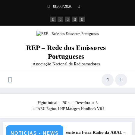
Saltar
08/08/2026
para
o
conteúdo
REP – Rede dos Emissores
Portugueses
Associação Nacional de Radioamadores
Página inicial
2014
Dezembro
3
IARU Region 1 HF Managers Handbook V.8.1
sas-2026
REP presente na Feira Rádio da ARAL – 11 de julho 
NOTICIAS - NEWS