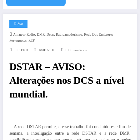
D-Star
,
,
,
,
Amateur Radio
DMR
Dstar
Radioamadorismo
Rede Dos Emissores
,
Portugueses
REP
CT1END
18/01/2016
0 Comentários
DSTAR – AVISO:
Alterações nos DCS a nível
mundial.
A rede DSTAR permite, e esse trabalho foi concluído este fim de
semana, a interligação entre a rede DSTAR e a rede DMR,
possibilitando assim a quem operava só uma em exclusivo o poder