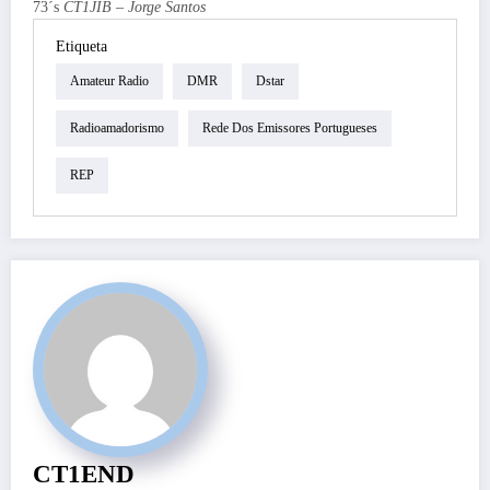
73´s
CT1JIB – Jorge Santos
Etiqueta
Amateur Radio
DMR
Dstar
Radioamadorismo
Rede Dos Emissores Portugueses
REP
CT1END