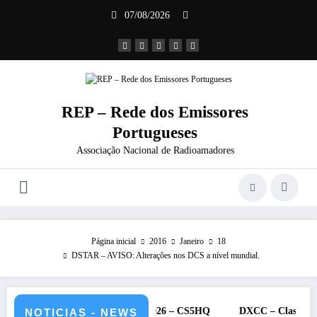
Saltar
07/08/2026
para
o
conteúdo
REP – Rede dos Emissores
Portugueses
Associação Nacional de Radioamadores
Página inicial
2016
Janeiro
18
DSTAR – AVISO: Alterações nos DCS a nível mundial.
U – 11 e 12 de julho de 2026 – CS5HQ
DXCC – Classificação estaç
NOTICIAS - NEWS