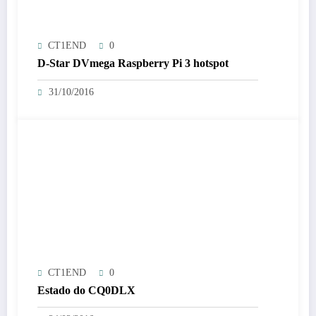
CT1END
0
D-Star DVmega Raspberry Pi 3 hotspot
31/10/2016
CT1END
0
Estado do CQ0DLX