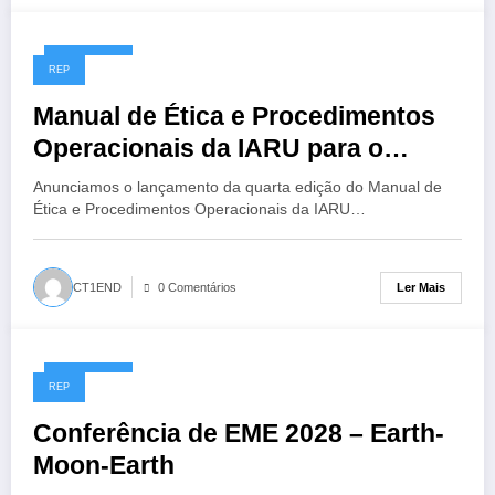
14/07/2026
REP
Manual de Ética e Procedimentos
Operacionais da IARU para o
Radioamador, 4ª Edição
Anunciamos o lançamento da quarta edição do Manual de
Ética e Procedimentos Operacionais da IARU…
Ler Mais
CT1END
0 Comentários
13/07/2026
REP
Conferência de EME 2028 – Earth-
Moon-Earth