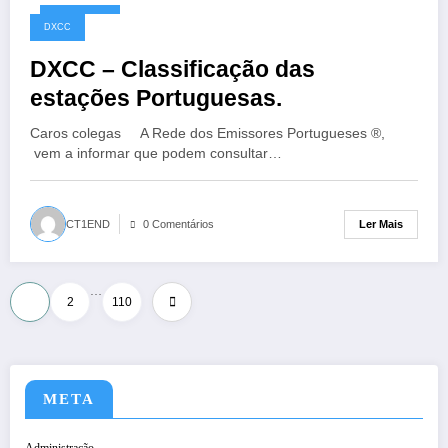
10/05/2026
DXCC
DXCC – Classificação das
estações Portuguesas.
Caros colegas A Rede dos Emissores Portugueses ®,
vem a informar que podem consultar…
Ler Mais
CT1END
0 Comentários
…
Paginação
1
2
110
dos
conteúdos
META
Administração