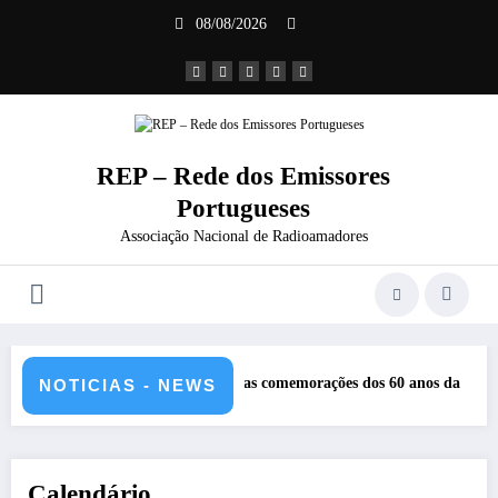
Saltar
08/08/2026
para
o
conteúdo
REP – Rede dos Emissores
Portugueses
Associação Nacional de Radioamadores
REP nas comemorações dos 60 anos da Ponte 25 abril – CR60A
NOTICIAS - NEWS
Calendário