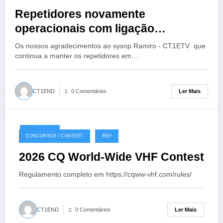
Repetidores novamente
operacionais com ligação
EchoLink
Os nossos agradecimentos ao sysop Ramiro - CT1ETV que
continua a manter os repetidores em…
Ler Mais
CT1END
0 Comentários
18/07/2026
CONCURSOS / CONTEST
REP
2026 CQ World-Wide VHF Contest
Regulamento completo em https://cqww-vhf.com/rules/
Ler Mais
CT1END
0 Comentários