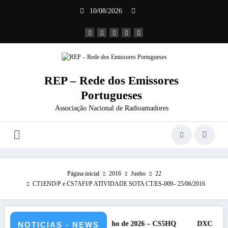
Saltar
10/08/2026
para
o
conteúdo
REP – Rede dos Emissores
Portugueses
Associação Nacional de Radioamadores
Página inicial
2016
Junho
22
CT1END/P e CS7AFI/P ATIVIDADE SOTA CT/ES-009– 25/06/2016
 da IARU – 11 e 12 de julho de 2026 – CS5HQ
DXCC – Classificaç
NOTICIAS - NEWS