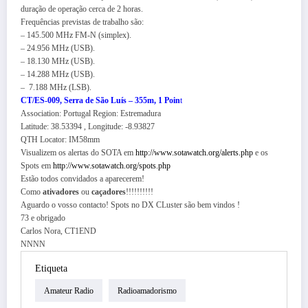
duração de operação cerca de 2 horas.
Frequências previstas de trabalho são:
– 145.500 MHz FM-N (simplex).
– 24.956 MHz (USB).
– 18.130 MHz (USB).
– 14.288 MHz (USB).
– 7.188 MHz (LSB).
CT/ES-009, Serra de São Luís – 355m, 1 Poin
t
Association: Portugal Region: Estremadura
Latitude: 38.53394 , Longitude: -8.93827
QTH Locator: IM58mm
Visualizem os alertas do SOTA em
http://www.sotawatch.org/
alerts.php
e os
Spots em
http://www.sotawatch.org/spots.php
Estão todos convidados a aparecerem!
Como
ativadores
ou
caçadores
!!!!!!!!!!
Aguardo o vosso contacto! Spots no DX CLuster são bem vindos !
73 e obrigado
Carlos Nora, CT1END
NNNN
Etiqueta
Amateur Radio
Radioamadorismo