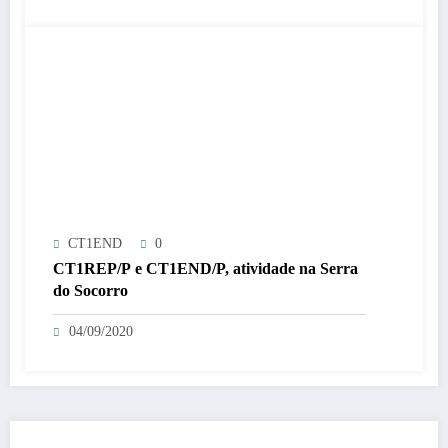
CT1END
0
CT1REP/P e CT1END/P, atividade na Serra
do Socorro
04/09/2020