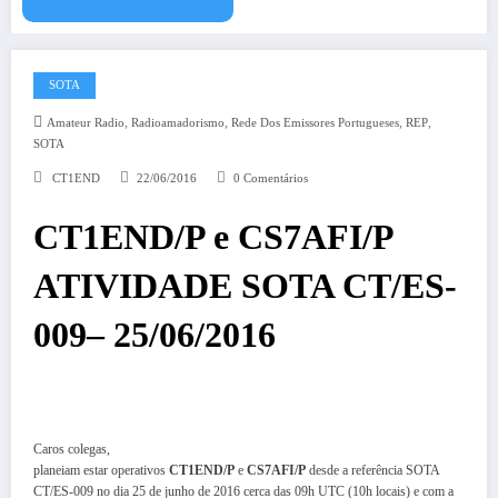
SOTA
,
,
,
,
Amateur Radio
Radioamadorismo
Rede Dos Emissores Portugueses
REP
SOTA
CT1END
22/06/2016
0 Comentários
CT1END/P e CS7AFI/P
ATIVIDADE SOTA CT/ES-
009– 25/06/2016
Caros colegas,
planeiam estar operativos
CT1END/P
e
CS7AFI/P
desde a referência SOTA
CT/ES-009 no dia 25 de junho de 2016 cerca das 09h UTC (10h locais) e com a