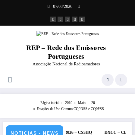
Saltar
07/08/2026
para
o
conteúdo
REP – Rede dos Emissores
Portugueses
Associação Nacional de Radioamadores
Página inicial
2019
Maio
20
Estações de Uso Comum CQ0DSS e CQ0PSS
ARU – 11 e 12 de julho de 2026 – CS5HQ
DXCC – Classificação est
NOTICIAS - NEWS