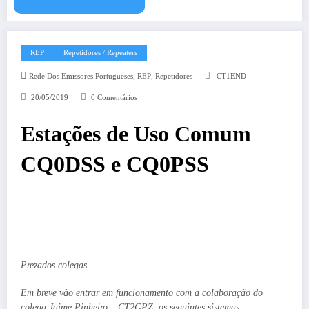
REP
Repetidores / Repeaters
,
,
Rede Dos Emissores Portugueses
REP
Repetidores
CT1END
20/05/2019
0 Comentários
Estações de Uso Comum
CQ0DSS e CQ0PSS
Prezados colegas
Em breve vão entrar em funcionamento com a colaboração do
colega Jaime Pinheiro – CT2GPZ, os seguintes sistemas: