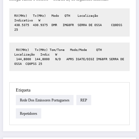
RX(MHz)   Tx(MHz)   Modo   QTH    Localização     
Indicativo   W
438.5375  430.9375  DMR   IM68FR  SERRA DE OSSA     CQ0DSS     
25 
 RX(MHz)   Tx(MHz) Tom/Tone   Modo/Mode     QTH     
Localização   Indic   W
 144,8000  144,8000   N/D   APRS IGATE/DIGI IM68FR SERRA DE 
OSSA  CQ0PSS 25
Etiqueta
Rede Dos Emissores Portugueses
REP
Repetidores