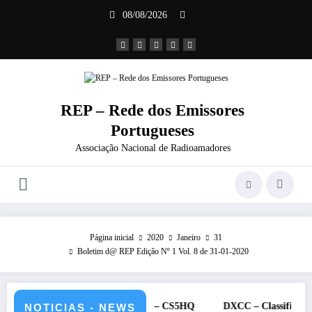
Saltar
08/08/2026
para
o
conteúdo
REP – Rede dos Emissores
Portugueses
Associação Nacional de Radioamadores
Página inicial
2020
Janeiro
31
Boletim d@ REP Edição Nº 1 Vol. 8 de 31-01-2020
 11 e 12 de julho de 2026 – CS5HQ
DXCC – Classificação estaçõe
NOTICIAS - NEWS