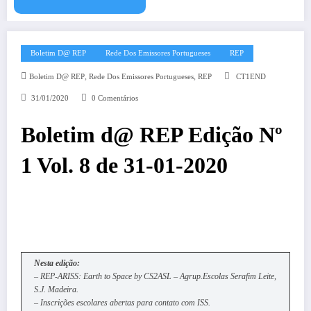
Boletim D@ REP
Rede Dos Emissores Portugueses
REP
,
,
Boletim D@ REP
Rede Dos Emissores Portugueses
REP
CT1END
31/01/2020
0 Comentários
Boletim d@ REP Edição Nº
1 Vol. 8 de 31-01-2020
Nesta edição:
– REP-ARISS: Earth to Space by CS2ASL – Agrup.Escolas Serafim Leite,
S.J. Madeira.
– Inscrições escolares abertas para contato com ISS.