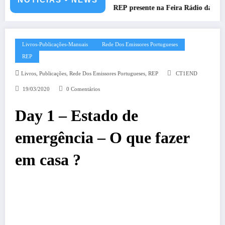
Portuguesas-2026
REP presente na Feira Rádio da ARAL – 11 d
Livros-Publicações-Manuais
Rede Dos Emissores Portugueses
REP
,
,
,
Livros
Publicações
Rede Dos Emissores Portugueses
REP
CT1END
19/03/2020
0 Comentários
Day 1 – Estado de
emergência – O que fazer
em casa ?