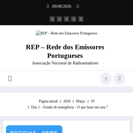
Saltar
09/08/2026
para
o
conteúdo
REP – Rede dos Emissores
Portugueses
Associação Nacional de Radioamadores
Página inicial
2020
Março
19
Day 1 – Estado de emergência – O que fazer em casa ?
NOTICIAS - NEWS