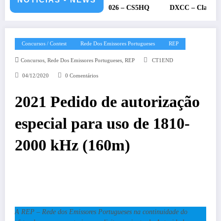
 – 11 e 12 de julho de 2026 – CS5HQ
DXCC – Classificação estaçõ
Concursos / Contest
Rede Dos Emissores Portugueses
REP
,
,
Concursos
Rede Dos Emissores Portugueses
REP
CT1END
04/12/2020
0 Comentários
2021 Pedido de autorização
especial para uso de 1810-
2000 kHz (160m)
A REP – Rede dos Emissores Portugueses na continuidade do