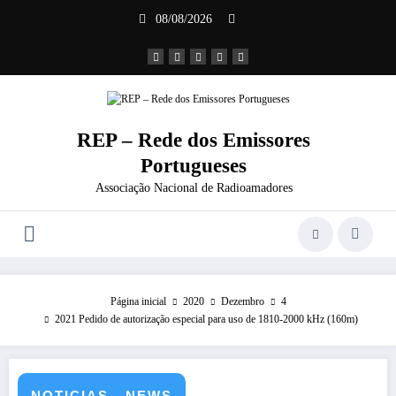
Saltar
08/08/2026
para
o
conteúdo
REP – Rede dos Emissores
Portugueses
Associação Nacional de Radioamadores
Página inicial
2020
Dezembro
4
2021 Pedido de autorização especial para uso de 1810-2000 kHz (160m)
NOTICIAS - NEWS