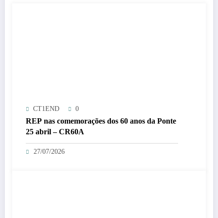
CT1END
0
REP nas comemorações dos 60 anos da Ponte
25 abril – CR60A
27/07/2026