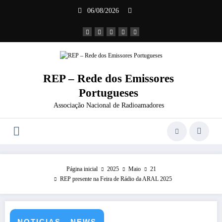
Saltar
06/08/2026
para
o
conteúdo
REP – Rede dos Emissores
Portugueses
Associação Nacional de Radioamadores
Página inicial
2025
Maio
21
REP presente na Feira de Rádio da ARAL 2025
NOTICIAS - NEWS