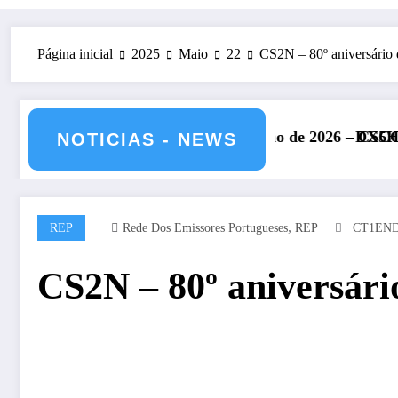
Página inicial
2025
Maio
22
CS2N – 80º aniversário
 julho de 2026 – CS5HQ
DXCC – Classificação estações Portugue
NOTICIAS - NEWS
,
REP
Rede Dos Emissores Portugueses
REP
CT1EN
CS2N – 80º aniversári