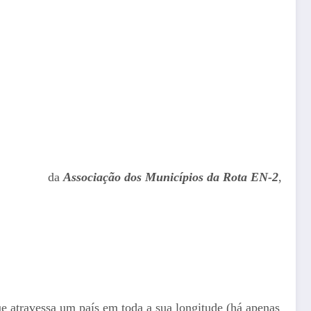
da
Associação dos Municípios da Rota EN-2
,
e atravessa um país em toda a sua longitude (há apenas