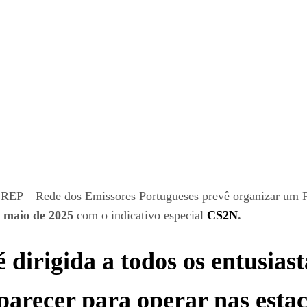
_________________________________________________
 REP – Rede dos Emissores Portugueses prevê organizar um F
e maio de 2025
com o indicativo especial
CS2N
.
 dirigida a todos os entusia
parecer para operar nas estaç