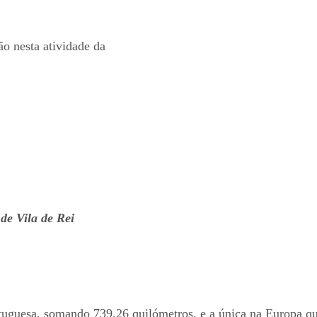
o nesta atividade da
de Vila de Rei
rtuguesa, somando 739,26 quilómetros, e a única na Europa qu