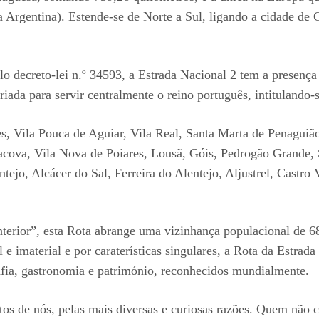
Argentina). Estende-se de Norte a Sul, ligando a cidade de 
o decreto-lei n.º 34593, a Estrada Nacional 2 tem a presença 
criada para servir centralmente o reino português, intitulando-
s, Vila Pouca de Aguiar, Vila Real, Santa Marta de Penagui
ova, Vila Nova de Poiares, Lousã, Góis, Pedrogão Grande, Se
o, Alcácer do Sal, Ferreira do Alentejo, Aljustrel, Castro 
terior”, esta Rota abrange uma vizinhança populacional de 68
l e imaterial e por caraterísticas singulares, a Rota da Estra
afia, gastronomia e património, reconhecidos mundialmente.
itos de nós, pelas mais diversas e curiosas razões. Quem não 