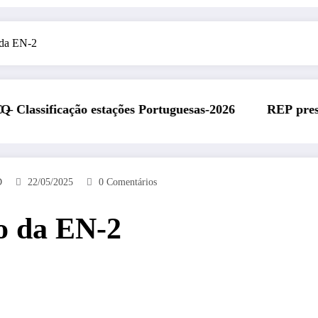
 da EN-2
sas-2026
REP presente na Feira Rádio da ARAL – 11 
D
22/05/2025
0 Comentários
o da EN-2