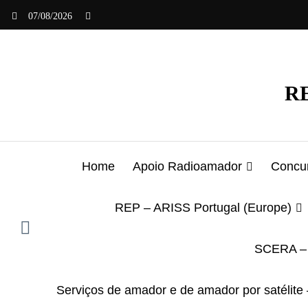
Saltar
07/08/2026
para
o
conteúdo
RE
Home
Apoio Radioamador
Concur
REP – ARISS Portugal (Europe)
SCERA – 
Serviços de amador e de amador por satélite 