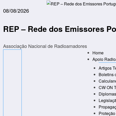
Saltar
para
08/08/2026
o
conteúdo
REP – Rede dos Emissores P
Associação Nacional de Radioamadores
Home
Apoio Radi
Artigos T
Boletins
Calculan
CW ON T
Diploma
Legislaç
Propaga
Proteção 