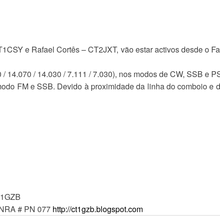
SY e Rafael Cortês – CT2JXT, vão estar activos desde o Faro
 / 14.070 / 14.030 / 7.111 / 7.030), nos modos de CW, SSB e 
do FM e SSB. Devido à proximidade da linha do comboio e da
CT1GZB
 NRA # PN 077
http://ct1gzb.blogspot.com