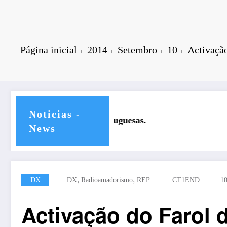
Página inicial
2014
Setembro
10
Activação
Noticias -
REP nas comemorações dos 60 anos da 
News
,
,
DX
DX
Radioamadorismo
REP
CT1END
10
Activação do Farol 