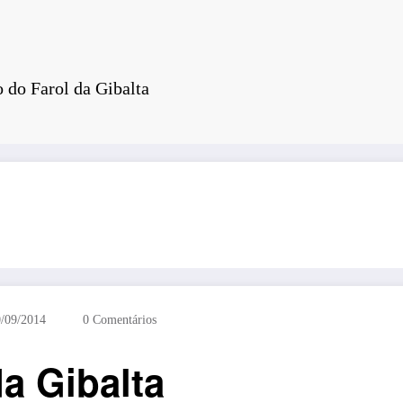
 do Farol da Gibalta
Ponte 25 abril – CR60A
Repetidores novamente operacionais com 
/09/2014
0 Comentários
da Gibalta