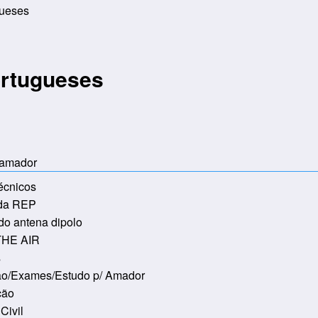
ortugueses
oamador
écnicos
 da REP
do antena dipolo
HE AIR
s
ão/Exames/Estudo p/ Amador
ção
Civil