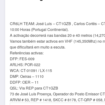
CR6LH TEAM: José Luis – CT1GZB , Carlos Cortês – CT1C
10:00 Horas (Portugal Continental).
A activação decorrerá nas bandas 20 e 40 metros (14,270
Vamos também estar activos em VHF (145,350Mhz) no mo
que dificultará em muito a escuta.
Referências activas:
DFP: FES-009
ARLHS: POR-022
WCA: CT-01091 / LX-115
DMP: Oeiras – 1110
DDFP: OER – 11
QSL: Via REP para CT1GZB
73 de José Luís Proença, Operador do Posto Emissor 
ARVM # 53, REP # 1418, SKCC # 8178, CT-QRP # 058,