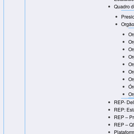
Quadro d
Presi
Orgão
Or
Or
Or
Or
Or
Or
Or
Ór
Or
REP- De
REP: Es
REP – Pr
REP – QS
Platafor