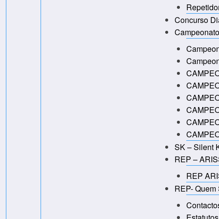
Repetidor
Concurso Di
Campeonato
Campeon
Campeon
CAMPEO
CAMPEO
CAMPEO
CAMPEO
CAMPEO
CAMPEO
SK – Silent 
REP – ARISS
REP ARIS
REP- Quem 
Contacto
Estatuto