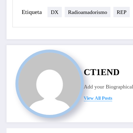
Etiqueta
DX
Radioamadorismo
REP
CT1END
Add your Biographical
View All Posts