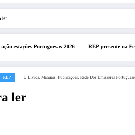
 ler
tuguesas-2026
REP presente na Feira Rádio da ARAL
,
,
,
REP
Livros
Manuais
Publicações
Rede Dos Emissores Portuguese
a ler