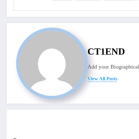
CT1END
Add your Biographical
View All Posts