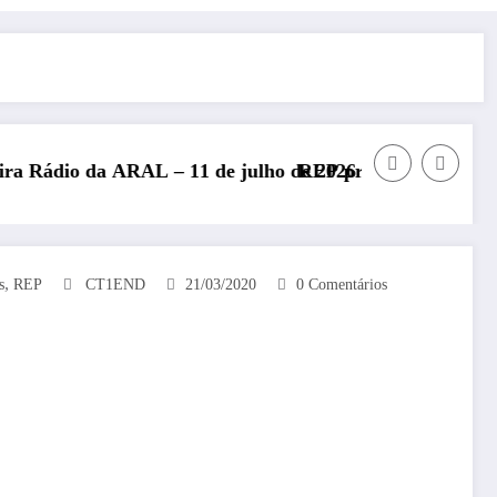
 – 11 de julho de 2026
REP presente no Encontro Nacional de R
,
s
REP
CT1END
21/03/2020
0 Comentários