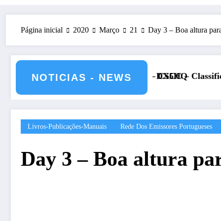
Página inicial
2020
Março
21
Day 3 – Boa altura para
 12 de julho de 2026 – CS5HQ
DXCC – Classificação estações Por
NOTICIAS - NEWS
Livros-Publicações-Manuais
Rede Dos Emissores Portugueses
Day 3 – Boa altura par