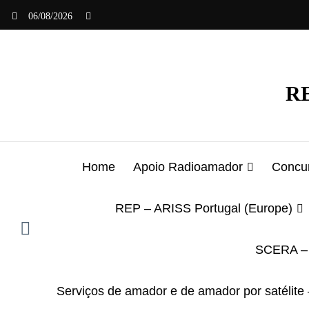
Saltar
06/08/2026
para
o
conteúdo
RE
Home
Apoio Radioamador
Concur
REP – ARISS Portugal (Europe)
SCERA – 
Serviços de amador e de amador por satélite 