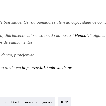
m de boa saúde. Os radioamadores além da capacidade de comu
ca, diáriamente vai ser colocado na pasta “
Manuais
” algumas
os de equipamentos.
uderem, protejam-se.
ou ainda em
https://covid19.min-saude.pt/
Rede Dos Emissores Portugueses
REP