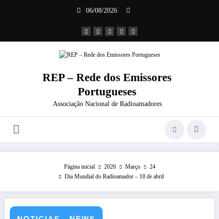
Saltar
06/08/2026
para
o
conteúdo
REP – Rede dos Emissores
Portugueses
Associação Nacional de Radioamadores
Página inicial
2020
Março
24
Dia Mundial do Radioamador – 18 de abril
NOTICIAS - NEWS