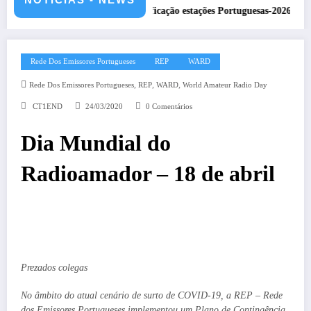
 CS5HQ
DXCC – Classificação estações Portuguesas-2026
Rede Dos Emissores Portugueses
REP
WARD
,
,
,
Rede Dos Emissores Portugueses
REP
WARD
World Amateur Radio Day
CT1END
24/03/2020
0 Comentários
Dia Mundial do
Radioamador – 18 de abril
Prezados colegas
No âmbito do atual cenário de surto de COVID-19, a REP – Rede
dos Emissores Portugueses implementou um Plano de Contingência