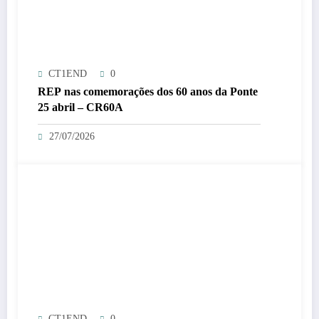
CT1END
0
REP nas comemorações dos 60 anos da Ponte
25 abril – CR60A
27/07/2026
CT1END
0