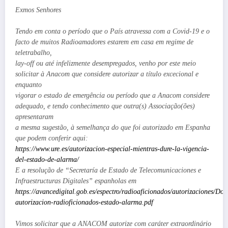
Exmos Senhores
Tendo em conta o período que o País atravessa com a Covid-19 e o
facto de muitos Radioamadores estarem em casa em regime de
teletrabalho,
lay-off ou até infelizmente desempregados, venho por este meio
solicitar à Anacom que considere autorizar a título excecional e
enquanto
vigorar o estado de emergência ou período que a Anacom considere
adequado, e tendo conhecimento que outra(s) Associação(ões)
apresentaram
a mesma sugestão, à semelhança do que foi autorizado em Espanha
que podem conferir aqui:
https://www.ure.es/autorizacion-especial-mientras-dure-la-vigencia-
del-estado-de-alarma/
E a resolução de “Secretaría de Estado de Telecomunicaciones e
Infraestructuras Digitales” espanholas em
https://avancedigital.gob.es/espectro/radioaficionados/autorizaciones/Doc
autorizacion-radioficionados-estado-alarma.pdf
Vimos solicitar que a ANACOM autorize com caráter extraordinário