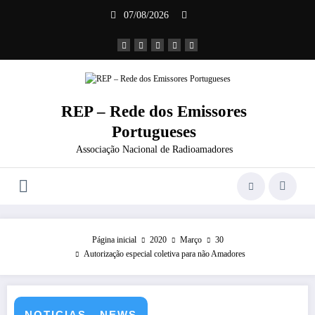
Saltar
07/08/2026
para
o
conteúdo
REP – Rede dos Emissores
Portugueses
Associação Nacional de Radioamadores
Página inicial
2020
Março
30
Autorização especial coletiva para não Amadores
NOTICIAS - NEWS