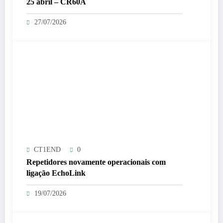
25 abril – CR60A
27/07/2026
CT1END
0
Repetidores novamente operacionais com
ligação EchoLink
19/07/2026