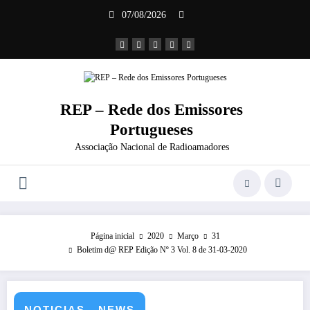
Saltar
07/08/2026
para
o
conteúdo
REP – Rede dos Emissores
Portugueses
Associação Nacional de Radioamadores
Página inicial
2020
Março
31
Boletim d@ REP Edição Nº 3 Vol. 8 de 31-03-2020
NOTICIAS - NEWS