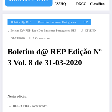
 e 12 de julho de 2026 – CS5HQ
DXCC – Classificação estações Po
Boletim D@ REP
Rede Dos Emissores Portugueses
REP
,
,
Boletim D@ REP
Rede Dos Emissores Portugueses
REP
CT1END
31/03/2020
0 Comentários
Boletim d@ REP Edição Nº
3 Vol. 8 de 31-03-2020
Nesta edição:
REP-SCERA – comunicados.