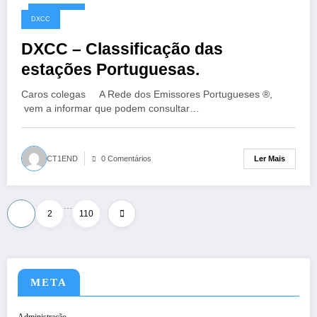
10/05/2026
DXCC
DXCC – Classificação das
estações Portuguesas.
Caros colegas A Rede dos Emissores Portugueses ®,
vem a informar que podem consultar…
Ler Mais
CT1END
0 Comentários
…
Paginação
1
2
110
dos
conteúdos
META
Administração