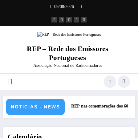
Saltar
09/08/2026
para
o
conteúdo
REP – Rede dos Emissores
Portugueses
Associação Nacional de Radioamadores
REP nas comemorações dos 60 anos da Ponte 25 abril – CR
NOTICIAS - NEWS
Calendário