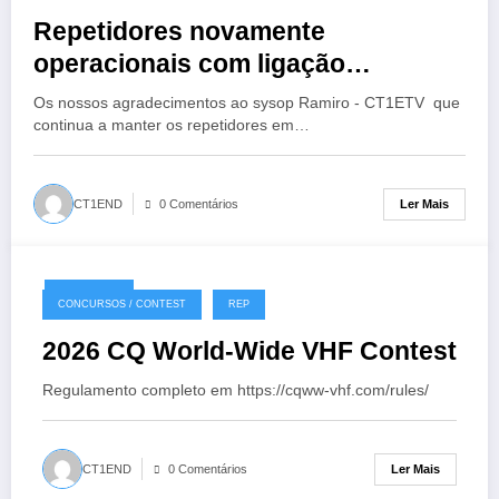
Repetidores novamente
operacionais com ligação
EchoLink
Os nossos agradecimentos ao sysop Ramiro - CT1ETV que
continua a manter os repetidores em…
Ler Mais
CT1END
0 Comentários
18/07/2026
CONCURSOS / CONTEST
REP
2026 CQ World-Wide VHF Contest
Regulamento completo em https://cqww-vhf.com/rules/
Ler Mais
CT1END
0 Comentários