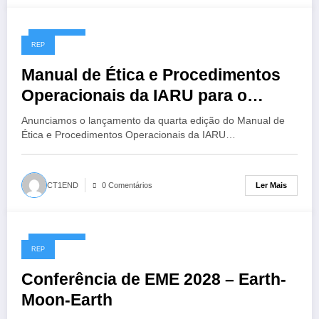
14/07/2026
REP
Manual de Ética e Procedimentos
Operacionais da IARU para o
Radioamador, 4ª Edição
Anunciamos o lançamento da quarta edição do Manual de
Ética e Procedimentos Operacionais da IARU…
Ler Mais
CT1END
0 Comentários
13/07/2026
REP
Conferência de EME 2028 – Earth-
Moon-Earth