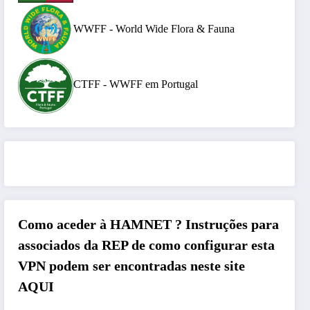
WWFF - World Wide Flora & Fauna
CTFF - WWFF em Portugal
Como aceder à HAMNET ?
Instruções para
associados da REP de como configurar esta
VPN podem ser encontradas neste site
AQUI