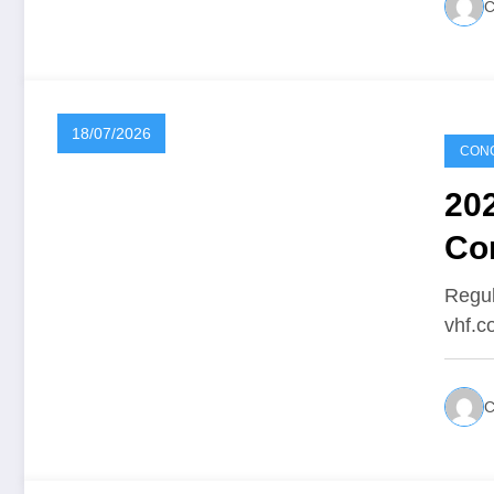
18/07/2026
CONC
20
Co
Regul
vhf.c