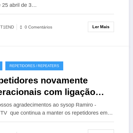
 25 abril de 3…
Ler Mais
CT1END
0 Comentários
REPETIDORES / REPEATERS
petidores novamente
eracionais com ligação
hoLink
ssos agradecimentos ao sysop Ramiro -
V que continua a manter os repetidores em…