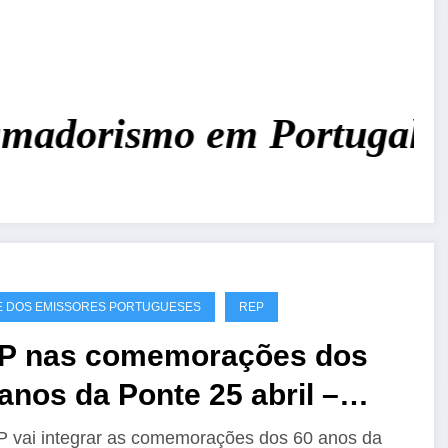
adorismo em Portugal!
Jun
 DOS EMISSORES PORTUGUESES
REP
P nas comemorações dos
anos da Ponte 25 abril –
60A
 vai integrar as comemorações dos 60 anos da