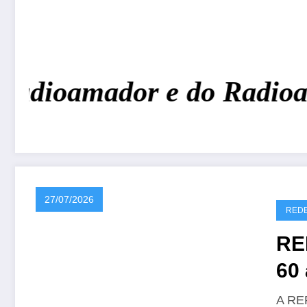
Radioamador e do Radioam
27/07/2026
REDE
RE
60 
CR
A REP