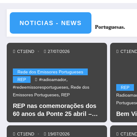
NOTICIAS - NEWS
REP nas comemorações dos 60 
CT1END
27/07/2026
CT1EN
Rede dos Emissores Portugueses
,
REP
#radioamador
,
#redeemissoresportugueses
Rede dos
REP
,
Emissores Portugueses
REP
Radioama
Portugues
REP nas comemorações dos
60 anos da Ponte 25 abril –
Bem Vi
CR60A
CT1END
19/07/2026
CT1EN