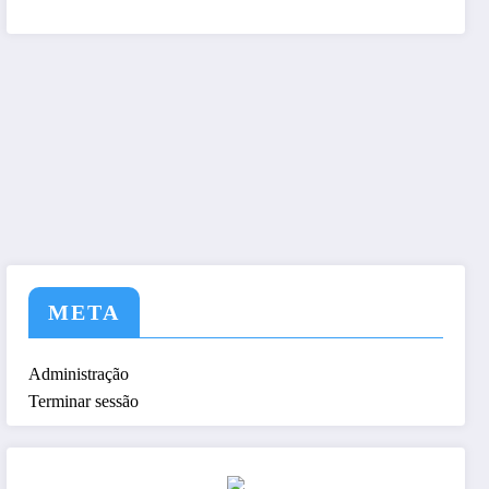
tem a nós ! Seja nosso As
META
Administração
Terminar sessão