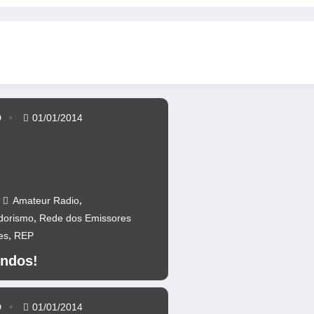
anos da Ponte 25 abril – CR60A
Repetidores novamente operacion
D
01/01/2014
,
Amateur Radio
,
dorismo
Rede dos Emissores
,
es
REP
ndos!
D
01/01/2014