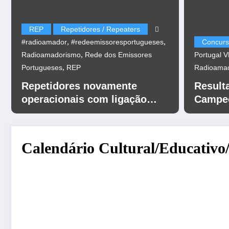
REP
Repetidores / Repeaters
,
,
#radioamador
#redeemissoresportugueses
Concurs
,
Radioamadorismo
Rede dos Emissores
Portugal 
,
Portugueses
REP
Radioama
Repetidores novamente
Result
operacionais com ligação
Campeo
EchoLink
UHF 20
Calendário Cultural/Educativo