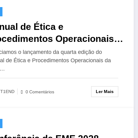
ual de Ética e
ocedimentos Operacionais
 IARU para o Radioamador,
iamos o lançamento da quarta edição do
l de Ética e Procedimentos Operacionais da
Edição
U…
Ler Mais
CT1END
0 Comentários