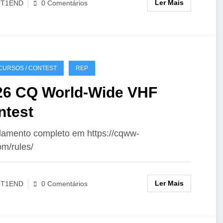
Ler Mais
CT1END
0 Comentários
URSOS / CONTEST
REP
26 CQ World-Wide VHF
ntest
amento completo em https://cqww-
om/rules/
Ler Mais
CT1END
0 Comentários