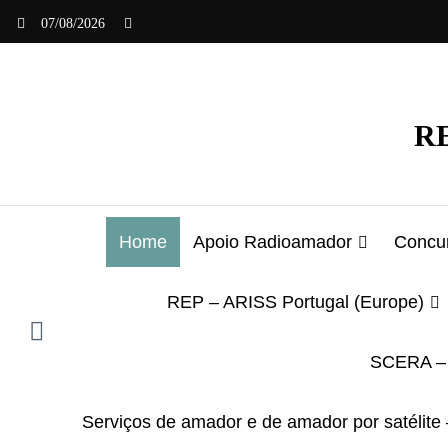
Saltar
07/08/2026
para
o
conteúdo
RE
Home
Apoio Radioamador
Concur
REP – ARISS Portugal (Europe)
SCERA – 
Serviços de amador e de amador por satélite 