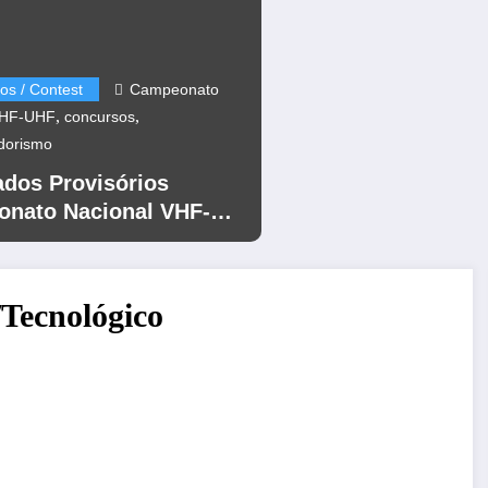
os / Contest
Campeonato
,
,
VHF-UHF
concursos
dorismo
ados Provisórios
nato Nacional VHF-
12
/Tecnológico