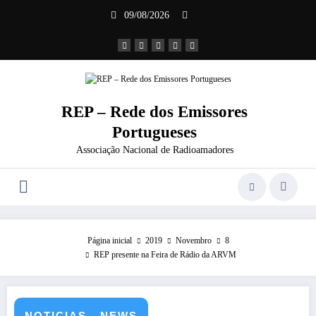
Saltar
09/08/2026
para
o
conteúdo
REP – Rede dos Emissores
Portugueses
Associação Nacional de Radioamadores
Página inicial
2019
Novembro
8
REP presente na Feira de Rádio da ARVM
NOTICIAS - NEWS