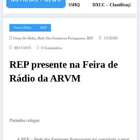
 e 12 de julho de 2026 – CS5HQ
DXCC – Classificação estações Po
Feiras Rádio
REP
,
,
Feiras De Rádio
Rede Dos Emissores Portugueses
REP
CT1END
08/11/2019
0 Comentários
REP presente na Feira de
Rádio da ARVM
Prezados colegas
A REP – Rede dos Emissores Portugueses foi convidada a estar