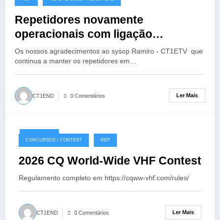
Repetidores novamente
operacionais com ligação
EchoLink
Os nossos agradecimentos ao sysop Ramiro - CT1ETV que
continua a manter os repetidores em…
Ler Mais
CT1END
0 Comentários
18/07/2026
CONCURSOS / CONTEST
REP
2026 CQ World-Wide VHF Contest
Regulamento completo em https://cqww-vhf.com/rules/
Ler Mais
CT1END
0 Comentários