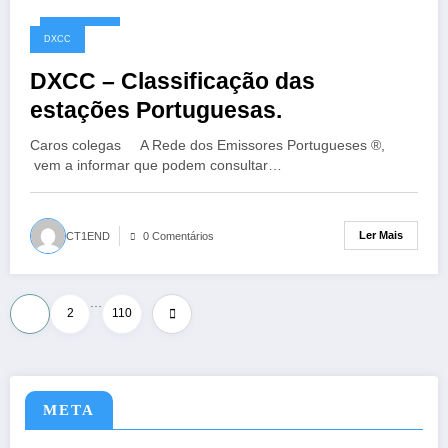
10/05/2026
DXCC
DXCC – Classificação das
estações Portuguesas.
Caros colegas A Rede dos Emissores Portugueses ®,
vem a informar que podem consultar…
Ler Mais
CT1END
0 Comentários
…
Paginação
1
2
110
dos
conteúdos
META