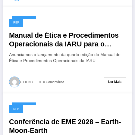
14/07/2026
REP
Manual de Ética e Procedimentos
Operacionais da IARU para o
Radioamador, 4ª Edição
Anunciamos o lançamento da quarta edição do Manual de
Ética e Procedimentos Operacionais da IARU…
Ler Mais
CT1END
0 Comentários
13/07/2026
REP
Conferência de EME 2028 – Earth-
Moon-Earth