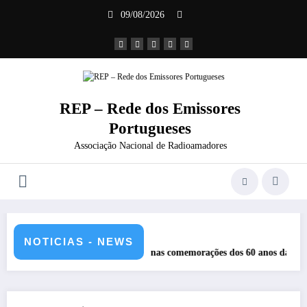
Saltar
09/08/2026
para
o
conteúdo
REP – Rede dos Emissores
Portugueses
Associação Nacional de Radioamadores
NOTICIAS - NEWS
REP nas comemorações dos 60 anos da Ponte 25 abril – CR60A