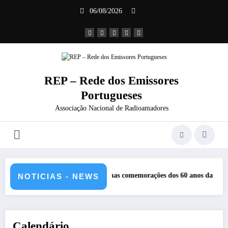
Saltar
06/08/2026
para
o
conteúdo
REP – Rede dos Emissores
Portugueses
Associação Nacional de Radioamadores
REP nas comemorações dos 60 anos da Ponte 25 abril – CR60A
Rep
NOTICIAS - NEWS
Calendário