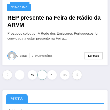
29/10/2017
FEIRAS RÁDIO
REP presente na Feira de Rádio da
ARVM
Prezados colegas A Rede dos Emissores Portugueses foi
convidada a estar presente na Feira…
Ler Mais
CT1END
0 Comentários
…
…
Paginação
1
69
70
71
110
dos
conteúdos
META