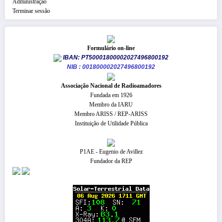
Administração
Terminar sessão
Formulário on-line
IBAN: PT50001800002027496800192
NIB : 001800002027496800192
​Associação Nacional de Radioamadores
Fundada em 1926
Membro da IARU
Membro ARISS / REP-ARISS
Instituição de Utilidade Pública
P1AE - Eugenio de Avillez
Fundador da REP