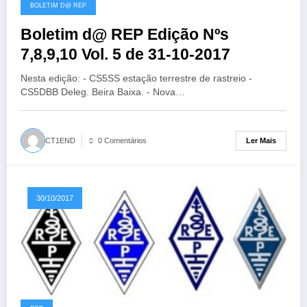
31/10/2017
BOLETIM D@ REP
Boletim d@ REP Edição Nºs
7,8,9,10 Vol. 5 de 31-10-2017
Nesta edição: - CS5SS estação terrestre de rastreio -
CS5DBB Deleg. Beira Baixa. - Nova…
Ler Mais
CT1END
0 Comentários
30/10/2017