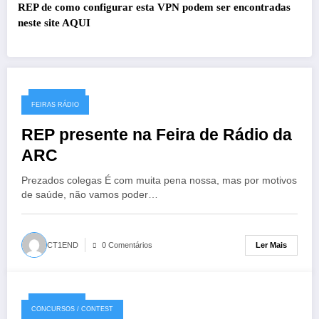
REP de como configurar esta VPN podem ser encontradas
neste site
AQUI
04/12/2017
FEIRAS RÁDIO
REP presente na Feira de Rádio da
ARC
​Prezados colegas É com muita pena nossa, mas por motivos
de saúde, não vamos poder…
Ler Mais
CT1END
0 Comentários
03/12/2017
CONCURSOS / CONTEST