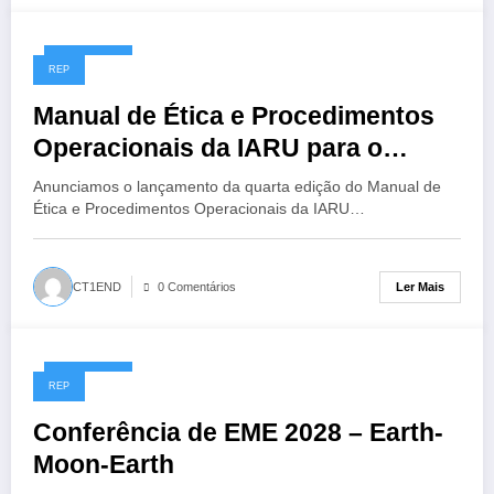
14/07/2026
REP
Manual de Ética e Procedimentos
Operacionais da IARU para o
Radioamador, 4ª Edição
Anunciamos o lançamento da quarta edição do Manual de
Ética e Procedimentos Operacionais da IARU…
Ler Mais
CT1END
0 Comentários
13/07/2026
REP
Conferência de EME 2028 – Earth-
Moon-Earth