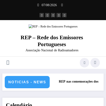
Saltar
07/08/2026
para
o
conteúdo
REP – Rede dos Emissores
Portugueses
Associação Nacional de Radioamadores
REP nas comemorações dos 60 anos da Ponte 25 abri
NOTICIAS - NEWS
Calendário