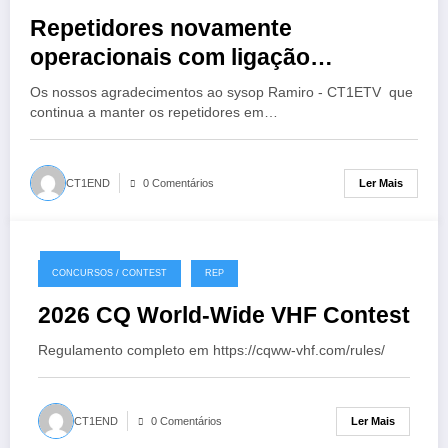
Repetidores novamente
operacionais com ligação
EchoLink
Os nossos agradecimentos ao sysop Ramiro - CT1ETV que
continua a manter os repetidores em…
Ler Mais
CT1END
0 Comentários
18/07/2026
CONCURSOS / CONTEST
REP
2026 CQ World-Wide VHF Contest
Regulamento completo em https://cqww-vhf.com/rules/
Ler Mais
CT1END
0 Comentários