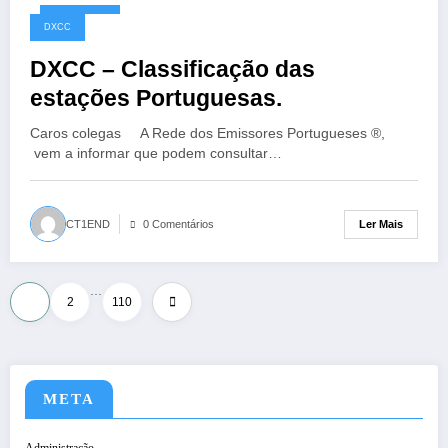
10/05/2026
DXCC
DXCC – Classificação das
estações Portuguesas.
Caros colegas A Rede dos Emissores Portugueses ®,
vem a informar que podem consultar…
Ler Mais
CT1END
0 Comentários
…
Paginação
1
2
110
dos
conteúdos
META
Administração